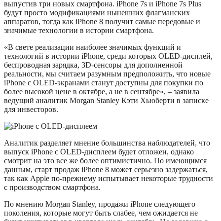
выпустив три новых смартфона. iPhone 7s и iPhone 7s Plus
будут просто модификациями нынешних флагманских
аппаратов, тогда как iPhone 8 получит самые передовые и
значимые технологии в истории смартфона.
«В свете реализации наиболее значимых функций и
технологий в истории iPhone, среди которых OLED-дисплей,
беспроводная зарядка, 3D-сенсоры для дополненной
реальности, мы считаем разумным предположить, что новые
iPhone с OLED-экранами станут доступны для покупки по
более высокой цене в октябре, а не в сентябре», – заявила
ведущий аналитик Morgan Stanley Кэти Хьюберти в записке
для инвесторов.
Аналитик разделяет мнение большинства наблюдателей, что
выпуск iPhone с OLED-дисплеем будет отложен, однако
смотрит на это все же более оптимистично. По имеющимся
данным, старт продаж iPhone 8 может серьезно задержаться,
так как Apple по-прежнему испытывает некоторые трудности
с производством смартфона.
По мнению Morgan Stanley, продажи iPhone следующего
поколения, которые могут быть слабее, чем ожидается не