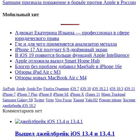
Samsung признала поражение в борьбе против Apple в России
Мобильный хит
Адвокат Екатерина Ильина — профессионал в сфере
юридического права
Где и для чего применяется анализатор металла
iPhone 17 Air получит 6,9-дюймовый экран
В iOS 19 появится больше функций Apple Intelligence
Apple отложила выход Smart Home Hub
Блогер без проблем добавил MagSafe в iPhone 16e
Обзоры iPad Air с M3
Обзоры новых MacBook Air с M4
AirPods
Apple
Apple Pay
Firefox Quantum
iOS 7
iOS 10
iOS 10.2.1
iOS 10.3
iOS 11
iPhone 7
iPhone 7 Plus
iPhone 8
iPhone SE
iPhone X
iTunes 11
Magic Trackpad
Samsung Galaxy S8
Twitter
Vertu
Vive Focus
Xiaomi
Yalu102
Ремонт iphone
Хостинг
джейлбрейк iOS 10.2
Комментариев нет
Вышел джейлбрейк iOS 13.4 и 13.4.1