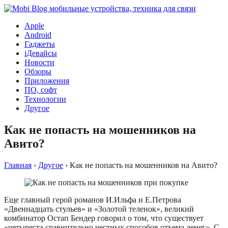
Apple
Android
Гаджеты
iДевайсы
Новости
Обзоры
Приложения
ПО, софт
Технологии
Другое
Как не попасть на мошенников на
Авито?
Главная
›
Другое
›
Как не попасть на мошенников на Авито?
Еще главный герой романов И.Ильфа и Е.Петрова
«Двеннадцать стульев» и «Золотой теленок», великий
комбинатор Остап Бендер говорил о том, что существует
«четыреста сравнительно честных способов отъема денег». С