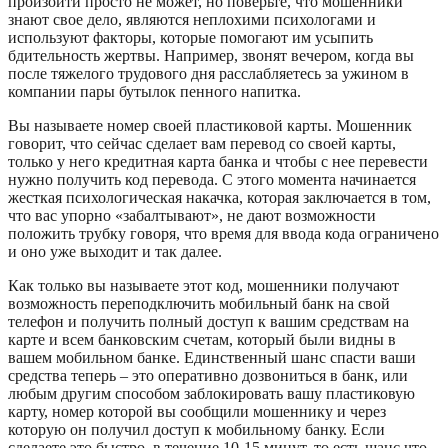
произойти просто не может, но поверьте, что мошенники
знают свое дело, являются неплохими психологами и
используют факторы, которые помогают им усыпить
бдительность жертвы. Например, звонят вечером, когда вы
после тяжелого трудового дня расслабляетесь за ужином в
компании пары бутылок пенного напитка.
Вы называете номер своей пластиковой карты. Мошенник
говорит, что сейчас сделает вам перевод со своей карты,
только у него кредитная карта банка и чтобы с нее перевести
нужно получить код перевода. С этого момента начинается
жесткая психологическая накачка, которая заключается в том,
что вас упорно «забалтывают», не дают возможности
положить трубку говоря, что время для ввода кода ограничено
и оно уже выходит и так далее.
Как только вы называете этот код, мошенники получают
возможность переподключить мобильный банк на свой
телефон и получить полный доступ к вашим средствам на
карте и всем банковским счетам, который были видны в
вашем мобильном банке. Единственный шанс спасти ваши
средства теперь – это оперативно дозвониться в банк, или
любым другим способом заблокировать вашу пластиковую
карту, номер которой вы сообщили мошеннику и через
которую он получил доступ к мобильному банку. Если
сделаете это быстро, в течение 10-15 минут, то есть шанс что