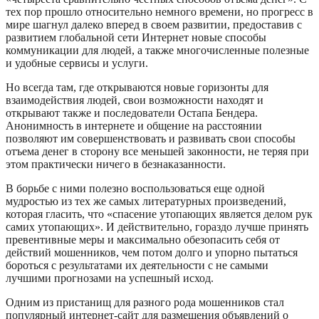
тех пор прошло относительно немного времени, но прогресс в
мире шагнул далеко вперед в своем развитии, предоставив с
развитием глобальной сети Интернет новые способы
коммуникации для людей, а также многочисленные полезные
и удобные сервисы и услуги.
Но всегда там, где открываются новые горизонты для
взаимодействия людей, свои возможности находят и
открывают также и последователи Остапа Бендера.
Анонимность в интернете и общение на расстоянии
позволяют им совершенствовать и развивать свои способы
отъема денег в сторону все меньшей законности, не теряя при
этом практически ничего в безнаказанности.
В борьбе с ними полезно воспользоваться еще одной
мудростью из тех же самых литературных произведений,
которая гласить, что «спасение утопающих является делом рук
самих утопающих». И действительно, гораздо лучше принять
превентивные меры и максимально обезопасить себя от
действий мошенников, чем потом долго и упорно пытаться
бороться с результатами их деятельности с не самыми
лучшими прогнозами на успешный исход.
Одним из пристанищ для разного рода мошенников стал
популярный интернет-сайт для размещения объявлений о