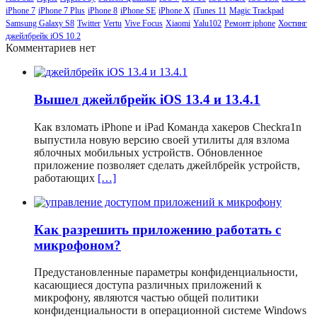
iPhone 7
iPhone 7 Plus
iPhone 8
iPhone SE
iPhone X
iTunes 11
Magic Trackpad
Samsung Galaxy S8
Twitter
Vertu
Vive Focus
Xiaomi
Yalu102
Ремонт iphone
Хостинг
джейлбрейк iOS 10.2
Комментариев нет
Вышел джейлбрейк iOS 13.4 и 13.4.1
Как взломать iPhone и iPad Команда хакеров Checkra1n
выпустила новую версию своей утилиты для взлома
яблочных мобильных устройств. Обновленное
приложение позволяет сделать джейлбрейк устройств,
работающих
[…]
Как разрешить приложению работать с
микрофоном?
Предустановленные параметры конфиденциальности,
касающиеся доступа различных приложений к
микрофону, являются частью общей политики
конфиденциальности в операционной системе Windows