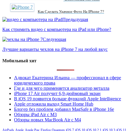
Как Сделать Удачное Фото На IPhone 7?
Предыдущая
Как стримить видео с компьютера на iPad или iPhone?
Следующая
Лучшие варианты чехлов на iPhone 7 на любой вкус
Мобильный хит
Адвокат Екатерина Ильина — профессионал в сфере
юридического права
Где и для чего применяется анализатор металла
iPhone 17 Air получит 6,9-дюймовый экран
В iOS 19 появится больше функций Apple Intelligence
Apple отложила выход Smart Home Hub
Блогер без проблем добавил MagSafe в iPhone 16e
Обзоры iPad Air с M3
Обзоры новых MacBook Air с M4
AirPods
Apple
Apple Pay
Firefox Quantum
iOS 7
iOS 10
iOS 10.2.1
iOS 10.3
iOS 11