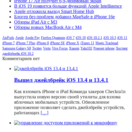
iPhone 17 Air получит 6,9-дюймовый экран
В iOS 19 появится больше функций Apple Intelligence
Apple отложила выход Smart Home Hub
Блогер без проблем добавил MagSafe в iPhone 16e
Обзоры iPad Air с M3
Обзоры новых MacBook Air с M4
AirPods
Apple
Apple Pay
Firefox Quantum
iOS 7
iOS 10
iOS 10.2.1
iOS 10.3
iOS 11
iPhone 7
iPhone 7 Plus
iPhone 8
iPhone SE
iPhone X
iTunes 11
Magic Trackpad
Samsung Galaxy S8
Twitter
Vertu
Vive Focus
Xiaomi
Yalu102
Ремонт iphone
Хостинг
джейлбрейк iOS 10.2
Комментариев нет
Вышел джейлбрейк iOS 13.4 и 13.4.1
Как взломать iPhone и iPad Команда хакеров Checkra1n
выпустила новую версию своей утилиты для взлома
яблочных мобильных устройств. Обновленное
приложение позволяет сделать джейлбрейк устройств,
работающих
[…]