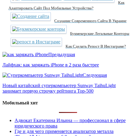
Как
Адаптировать Сайт Под Мобильные Устройства?
Создание Современного Сайта В Украине
Букмекерские Легальные Конторы
Как Сделать Репост В Инстаграме?
Предыдущая
Лайфхак: как заряжать iPhone в 2 раза быстрее
Следующая
Новый китайский суперкомпьютер Sunway TaihuLight
занимает первую строчку рейтинга Top-500
Мобильный хит
Адвокат Екатерина Ильина — профессионал в сфере
юридического права
Где и для чего применяется анализатор металла