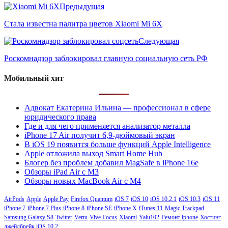
Предыдущая
Стала известна палитра цветов Xiaomi Mi 6X
Следующая
Роскомнадзор заблокировал главную социальную сеть РФ
Мобильный хит
Адвокат Екатерина Ильина — профессионал в сфере
юридического права
Где и для чего применяется анализатор металла
iPhone 17 Air получит 6,9-дюймовый экран
В iOS 19 появится больше функций Apple Intelligence
Apple отложила выход Smart Home Hub
Блогер без проблем добавил MagSafe в iPhone 16e
Обзоры iPad Air с M3
Обзоры новых MacBook Air с M4
AirPods
Apple
Apple Pay
Firefox Quantum
iOS 7
iOS 10
iOS 10.2.1
iOS 10.3
iOS 11
iPhone 7
iPhone 7 Plus
iPhone 8
iPhone SE
iPhone X
iTunes 11
Magic Trackpad
Samsung Galaxy S8
Twitter
Vertu
Vive Focus
Xiaomi
Yalu102
Ремонт iphone
Хостинг
джейлбрейк iOS 10.2