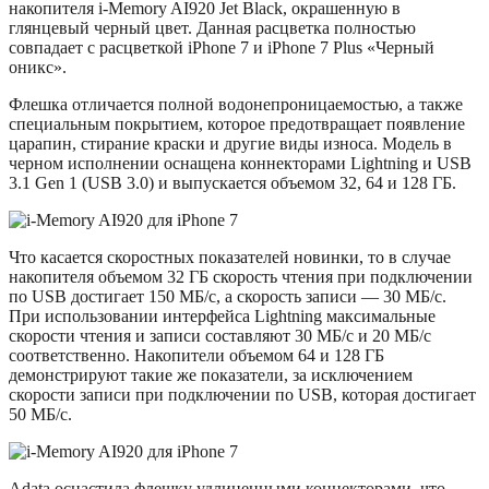
накопителя i-Memory AI920 Jet Black, окрашенную в
глянцевый черный цвет. Данная расцветка полностью
совпадает с расцветкой iPhone 7 и iPhone 7 Plus «Черный
оникс».
Флешка отличается полной водонепроницаемостью, а также
специальным покрытием, которое предотвращает появление
царапин, стирание краски и другие виды износа. Модель в
черном исполнении оснащена коннекторами Lightning и USB
3.1 Gen 1 (USB 3.0) и выпускается объемом 32, 64 и 128 ГБ.
Что касается скоростных показателей новинки, то в случае
накопителя объемом 32 ГБ скорость чтения при подключении
по USB достигает 150 МБ/с, а скорость записи — 30 МБ/с.
При использовании интерфейса Lightning максимальные
скорости чтения и записи составляют 30 МБ/с и 20 МБ/с
соответственно. Накопители объемом 64 и 128 ГБ
демонстрируют такие же показатели, за исключением
скорости записи при подключении по USB, которая достигает
50 МБ/с.
Adata оснастила флешку удлиненными коннекторами, что