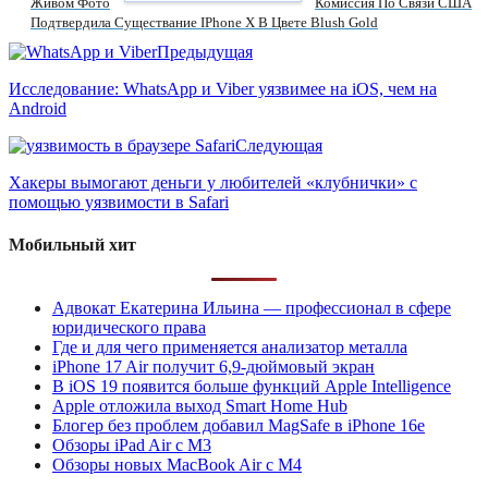
Живом Фото
Комиссия По Связи США
Подтвердила Существание IPhone X В Цвете Blush Gold
Предыдущая
Исследование: WhatsApp и Viber уязвимее на iOS, чем на
Android
Следующая
Хакеры вымогают деньги у любителей «клубнички» с
помощью уязвимости в Safari
Мобильный хит
Адвокат Екатерина Ильина — профессионал в сфере
юридического права
Где и для чего применяется анализатор металла
iPhone 17 Air получит 6,9-дюймовый экран
В iOS 19 появится больше функций Apple Intelligence
Apple отложила выход Smart Home Hub
Блогер без проблем добавил MagSafe в iPhone 16e
Обзоры iPad Air с M3
Обзоры новых MacBook Air с M4