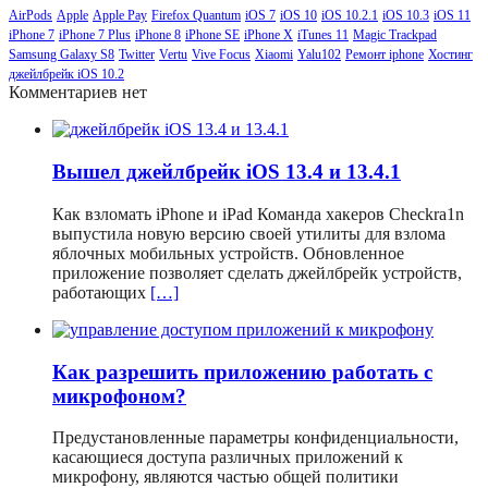
AirPods
Apple
Apple Pay
Firefox Quantum
iOS 7
iOS 10
iOS 10.2.1
iOS 10.3
iOS 11
iPhone 7
iPhone 7 Plus
iPhone 8
iPhone SE
iPhone X
iTunes 11
Magic Trackpad
Samsung Galaxy S8
Twitter
Vertu
Vive Focus
Xiaomi
Yalu102
Ремонт iphone
Хостинг
джейлбрейк iOS 10.2
Комментариев нет
Вышел джейлбрейк iOS 13.4 и 13.4.1
Как взломать iPhone и iPad Команда хакеров Checkra1n
выпустила новую версию своей утилиты для взлома
яблочных мобильных устройств. Обновленное
приложение позволяет сделать джейлбрейк устройств,
работающих
[…]
Как разрешить приложению работать с
микрофоном?
Предустановленные параметры конфиденциальности,
касающиеся доступа различных приложений к
микрофону, являются частью общей политики