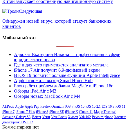
Китай запускает собственную навигационную систему
Следующая
Обнаружен новый вирус, который атакует банковских
клиентов
Мобильный хит
Адвокат Екатерина Ильина — профессионал в сфере
юридического права
Где и для чего применяется анализатор металла
iPhone 17 Air получит 6,9-дюймовый экран
В iOS 19 появится больше функций Apple Intelligence
Apple отложила выход Smart Home Hub
Блогер без проблем добавил MagSafe в iPhone 16e
Обзоры iPad Air с M3
Обзоры новых MacBook Air с M4
AirPods
Apple
Apple Pay
Firefox Quantum
iOS 7
iOS 10
iOS 10.2.1
iOS 10.3
iOS 11
iPhone 7
iPhone 7 Plus
iPhone 8
iPhone SE
iPhone X
iTunes 11
Magic Trackpad
Samsung Galaxy S8
Twitter
Vertu
Vive Focus
Xiaomi
Yalu102
Ремонт iphone
Хостинг
джейлбрейк iOS 10.2
Комментариев нет