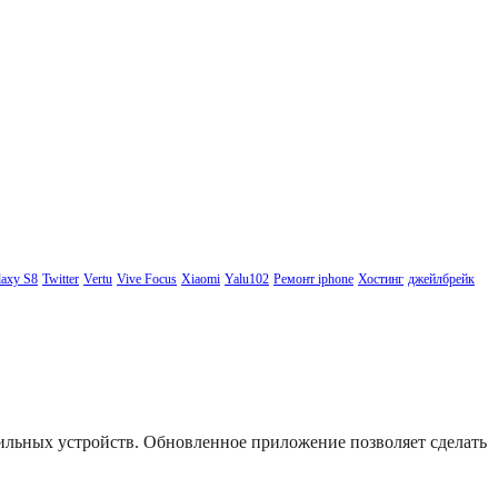
axy S8
Twitter
Vertu
Vive Focus
Xiaomi
Yalu102
Ремонт iphone
Хостинг
джейлбрейк
бильных устройств. Обновленное приложение позволяет сделать