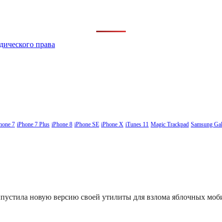
дического права
hone 7
iPhone 7 Plus
iPhone 8
iPhone SE
iPhone X
iTunes 11
Magic Trackpad
Samsung Gal
выпустила новую версию своей утилиты для взлома яблочных мо