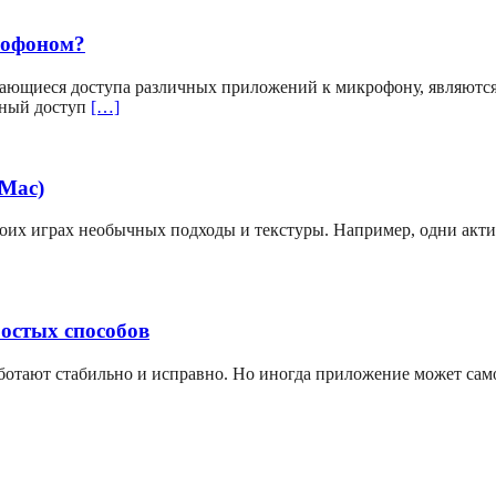
рофоном?
ающиеся доступа различных приложений к микрофону, являютс
вный доступ
[…]
(Mac)
своих играх необычных подходы и текстуры. Например, одни акт
ростых способов
аботают стабильно и исправно. Но иногда приложение может сам