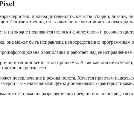
ixel
характеристик, производительность, качество сборки, дизайн, и
но. Соответственно, пользователи не хотят видеть в нем каких-
т и на экране появляются полоски фиолетового и розового цвет
ется, она может быть исправлена непосредственно программным 
проинформирована о неполадке и работает над ее исправлением.
ичин возникновения этой проблемы. А так как она не исчезает,
т плохое покрытие сети.
может переключение в режим полета. Хочется при этом надеять
 камерой с замечательными функциональными характеристиками.
ание не только на разрешение дисплея, но и на непосредственн