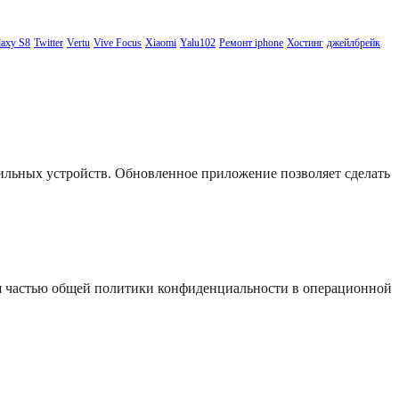
axy S8
Twitter
Vertu
Vive Focus
Xiaomi
Yalu102
Ремонт iphone
Хостинг
джейлбрейк
бильных устройств. Обновленное приложение позволяет сделать
я частью общей политики конфиденциальности в операционной