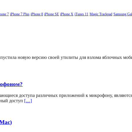
hone 7
iPhone 7 Plus
iPhone 8
iPhone SE
iPhone X
iTunes 11
Magic Trackpad
Samsung Gal
выпустила новую версию своей утилиты для взлома яблочных мо
рофоном?
ающиеся доступа различных приложений к микрофону, являютс
вный доступ
[…]
(Mac)