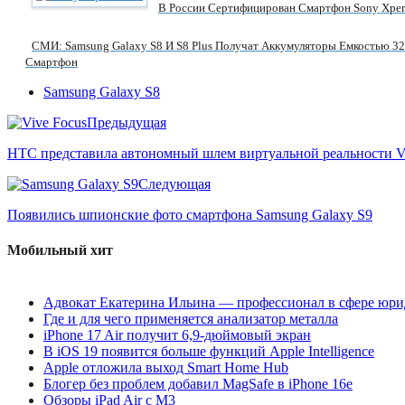
В России Сертифицирован Смартфон Sony Xper
СМИ: Samsung Galaxy S8 И S8 Plus Получат Аккумуляторы Емкостью 3
Смартфон
Samsung Galaxy S8
Предыдущая
HTC представила автономный шлем виртуальной реальности V
Следующая
Появились шпионские фото смартфона Samsung Galaxy S9
Мобильный хит
Адвокат Екатерина Ильина — профессионал в сфере юри
Где и для чего применяется анализатор металла
iPhone 17 Air получит 6,9-дюймовый экран
В iOS 19 появится больше функций Apple Intelligence
Apple отложила выход Smart Home Hub
Блогер без проблем добавил MagSafe в iPhone 16e
Обзоры iPad Air с M3