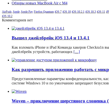
Обзоры новых MacBook Air с M4
AirPods
Apple
Apple Pay
Firefox Quantum
iOS 7
iOS 10
iOS 10.2.1
iOS 10.3
iOS 11
iP
iOS 10.2
Комментариев нет
Вышел джейлбрейк iOS 13.4 и 13.4.1
Как взломать iPhone и iPad Команда хакеров Checkra1n 
джейлбрейк устройств, работающих
[…]
Как разрешить приложению работать с мик
Предустановленные параметры конфиденциальности, кас
системе Windows 10 и по умолчанию запрещают безусло
Woven – приключение шерстяного слоненка 