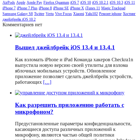
AirPods
Apple
Apple Pay
Firefox Quantum
iOS 7
iOS 10
iOS 10.2.1
iOS 10.3
iOS 11
iPhone 7
iPhone 7 Plus
iPhone 8
iPhone SE
iPhone X
iTunes 11
Magic Trackpad
Samsung Galaxy S8
Twitter
Vertu
Vive Focus
Xiaomi
Yalu102
Ремонт iphone
Хостинг
джейлбрейк iOS 10.2
Комментариев нет
Вышел джейлбрейк iOS 13.4 и 13.4.1
Как взломать iPhone и iPad Команда хакеров Checkra1n
выпустила новую версию своей утилиты для взлома
яблочных мобильных устройств. Обновленное
приложение позволяет сделать джейлбрейк устройств,
работающих
[…]
Как разрешить приложению работать с
микрофоном?
Предустановленные параметры конфиденциальности,
касающиеся доступа различных приложений к
микрофону, являются частью общей политики