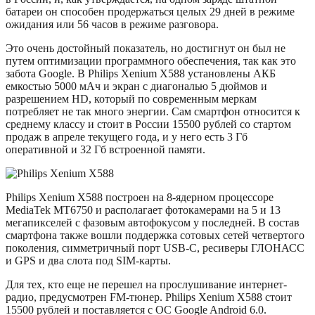
батареи он способен продержаться целых 29 дней в режиме
ожидания или 56 часов в режиме разговора.
Это очень достойный показатель, но достигнут он был не
путем оптимизации программного обеспечения, так как это
забота Google. В Philips Xenium X588 установлены АКБ
емкостью 5000 мАч и экран с диагональю 5 дюймов и
разрешением HD, который по современным меркам
потребляет не так много энергии. Сам смартфон относится к
среднему классу и стоит в России 15500 рублей со стартом
продаж в апреле текущего года, и у него есть 3 Гб
оперативной и 32 Гб встроенной памяти.
Philips Xenium X588 построен на 8-ядерном процессоре
MediaTek MT6750 и располагает фотокамерами на 5 и 13
мегапикселей с фазовым автофокусом у последней. В состав
смартфона также вошли поддержка сотовых сетей четвертого
поколения, симметричный порт USB-C, ресиверы ГЛОНАСС
и GPS и два слота под SIM-карты.
Для тех, кто еще не перешел на прослушивание интернет-
радио, предусмотрен FM-тюнер. Philips Xenium X588 стоит
15500 рублей и поставляется с ОС Google Android 6.0.