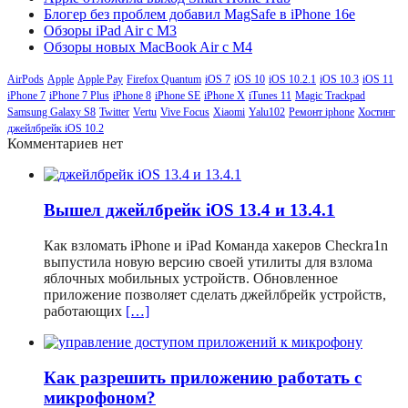
Блогер без проблем добавил MagSafe в iPhone 16e
Обзоры iPad Air с M3
Обзоры новых MacBook Air с M4
AirPods
Apple
Apple Pay
Firefox Quantum
iOS 7
iOS 10
iOS 10.2.1
iOS 10.3
iOS 11
iPhone 7
iPhone 7 Plus
iPhone 8
iPhone SE
iPhone X
iTunes 11
Magic Trackpad
Samsung Galaxy S8
Twitter
Vertu
Vive Focus
Xiaomi
Yalu102
Ремонт iphone
Хостинг
джейлбрейк iOS 10.2
Комментариев нет
Вышел джейлбрейк iOS 13.4 и 13.4.1
Как взломать iPhone и iPad Команда хакеров Checkra1n
выпустила новую версию своей утилиты для взлома
яблочных мобильных устройств. Обновленное
приложение позволяет сделать джейлбрейк устройств,
работающих
[…]
Как разрешить приложению работать с
микрофоном?