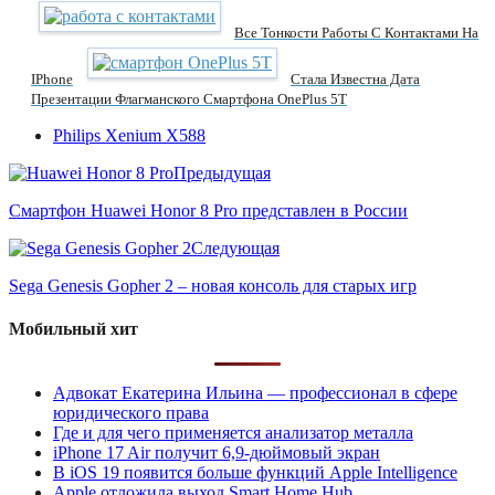
Все Тонкости Работы С Контактами На
IPhone
Стала Известна Дата
Презентации Флагманского Смартфона OnePlus 5T
Philips Xenium X588
Предыдущая
Смартфон Huawei Honor 8 Pro представлен в России
Следующая
Sega Genesis Gopher 2 – новая консоль для старых игр
Мобильный хит
Адвокат Екатерина Ильина — профессионал в сфере
юридического права
Где и для чего применяется анализатор металла
iPhone 17 Air получит 6,9-дюймовый экран
В iOS 19 появится больше функций Apple Intelligence
Apple отложила выход Smart Home Hub