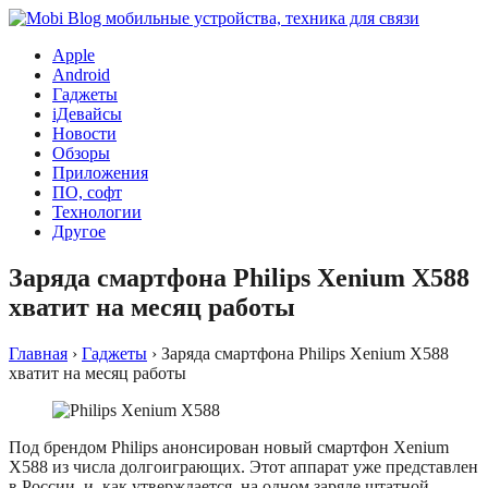
Apple
Android
Гаджеты
iДевайсы
Новости
Обзоры
Приложения
ПО, софт
Технологии
Другое
Заряда смартфона Philips Xenium X588
хватит на месяц работы
Главная
›
Гаджеты
›
Заряда смартфона Philips Xenium X588
хватит на месяц работы
Под брендом Philips анонсирован новый смартфон Xenium
X588 из числа долгоиграющих. Этот аппарат уже представлен
в России, и, как утверждается, на одном заряде штатной