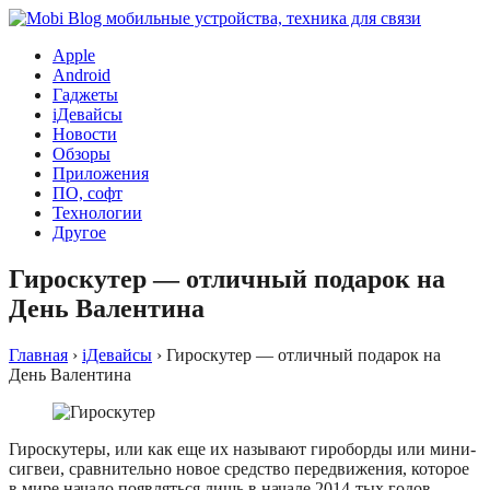
Apple
Android
Гаджеты
iДевайсы
Новости
Обзоры
Приложения
ПО, софт
Технологии
Другое
Гироскутер — отличный подарок на
День Валентина
Главная
›
iДевайсы
›
Гироскутер — отличный подарок на
День Валентина
Гироскутеры, или как еще их называют гироборды или мини-
сигвеи, сравнительно новое средство передвижения, которое
в мире начало появляться лишь в начале 2014-тых годов,