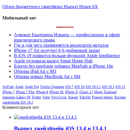
Обзор бюджетного смартфона Huawei Honor 6X
Мобильный хит
Адвокат Екатерина Ильина — профессионал в сфере
юридического права
Где и для чего применяется анализатор металла
iPhone 17 Air получит 6,9-дюймовый экран
В iOS 19 появится больше функций Apple Intelligence
Apple отложила выход Smart Home Hub
Блогер без проблем добавил MagSafe в iPhone 16e
Обзоры iPad Air с M3
Обзоры новых MacBook Air с M4
AirPods
Apple
Apple Pay
Firefox Quantum
iOS 7
iOS 10
iOS 10.2.1
iOS 10.3
iOS 11
iPhone 7
iPhone 7 Plus
iPhone 8
iPhone SE
iPhone X
iTunes 11
Magic Trackpad
Samsung Galaxy S8
Twitter
Vertu
Vive Focus
Xiaomi
Yalu102
Ремонт iphone
Хостинг
джейлбрейк iOS 10.2
Комментариев нет
Вышел джейлбрейк iOS 13.4 и 13.4.1