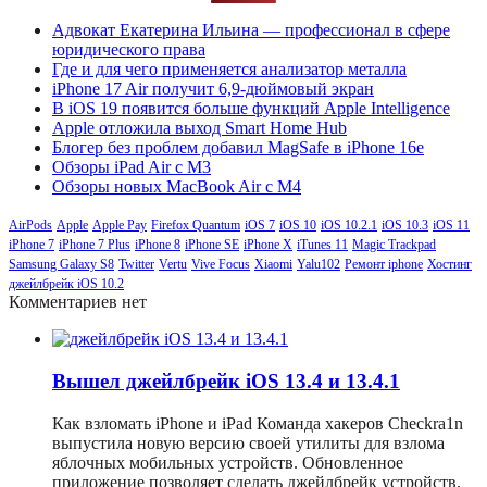
Адвокат Екатерина Ильина — профессионал в сфере
юридического права
Где и для чего применяется анализатор металла
iPhone 17 Air получит 6,9-дюймовый экран
В iOS 19 появится больше функций Apple Intelligence
Apple отложила выход Smart Home Hub
Блогер без проблем добавил MagSafe в iPhone 16e
Обзоры iPad Air с M3
Обзоры новых MacBook Air с M4
AirPods
Apple
Apple Pay
Firefox Quantum
iOS 7
iOS 10
iOS 10.2.1
iOS 10.3
iOS 11
iPhone 7
iPhone 7 Plus
iPhone 8
iPhone SE
iPhone X
iTunes 11
Magic Trackpad
Samsung Galaxy S8
Twitter
Vertu
Vive Focus
Xiaomi
Yalu102
Ремонт iphone
Хостинг
джейлбрейк iOS 10.2
Комментариев нет
Вышел джейлбрейк iOS 13.4 и 13.4.1
Как взломать iPhone и iPad Команда хакеров Checkra1n
выпустила новую версию своей утилиты для взлома
яблочных мобильных устройств. Обновленное
приложение позволяет сделать джейлбрейк устройств,