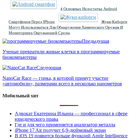
4 Основных Недостатка Android
Смартфонов Перед IPhone
Жуки-Киборги
Могут Использоваться Для Обнаружения Химического Оружия И
Мониторинга Окружающей Среды
Предыдущая
Ученые превратили живые клетки в программируемые
биокомпьютеры
Следующая
NanoCar Race — гонка, в которой примут участие
«автомобили», размерами всего в несколько нанометров
Мобильный хит
Адвокат Екатерина Ильина — профессионал в сфере
юридического права
Где и для чего применяется анализатор металла
iPhone 17 Air получит 6,9-дюймовый экран
В iOS 19 появится больше функций Apple Intelligence