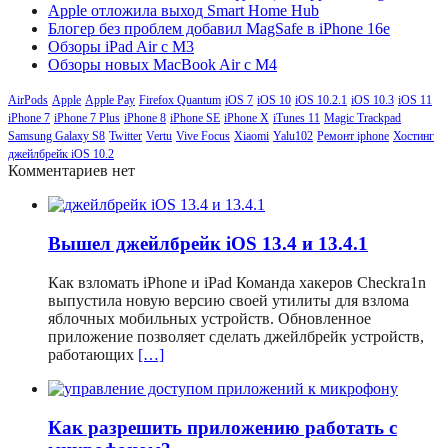
Apple отложила выход Smart Home Hub
Блогер без проблем добавил MagSafe в iPhone 16e
Обзоры iPad Air с M3
Обзоры новых MacBook Air с M4
AirPods
Apple
Apple Pay
Firefox Quantum
iOS 7
iOS 10
iOS 10.2.1
iOS 10.3
iOS 11
iPhone 7
iPhone 7 Plus
iPhone 8
iPhone SE
iPhone X
iTunes 11
Magic Trackpad
Samsung Galaxy S8
Twitter
Vertu
Vive Focus
Xiaomi
Yalu102
Ремонт iphone
Хостинг
джейлбрейк iOS 10.2
Комментариев нет
Вышел джейлбрейк iOS 13.4 и 13.4.1
Как взломать iPhone и iPad Команда хакеров Checkra1n
выпустила новую версию своей утилиты для взлома
яблочных мобильных устройств. Обновленное
приложение позволяет сделать джейлбрейк устройств,
работающих
[…]
Как разрешить приложению работать с