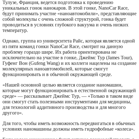
Тулузе, Франция, ведется подготовка к проведению
уникальных гонок нанокаров. В этой гонке, NanoCar Race,
будут принимать участие «наноавтомобили», представляющие
собой молекулы с очень сложной структурой, гонка будет
проводиться в условиях глубокого вакуума и очень низких
температур.
Однако, группа из университета Райс, которая является одной
из пяти команд гонки NanoCar Race, смотрит на данную
проблему гораздо шире. Их работа ориентирована не
исключительно на участие в гонке, Джеймс Тур (James Tour),
Гуфенг Вон (Gufeng Wang) и их коллеги нацелены на создание
молекулярных наноавтомобилей, которые смогут
функционировать и в обычной окружающей среде.
«Нашей основной целью является создание наномашин,
которые могут функционировать в естественной окружающей
среде» — рассказывает Джеймс Тур, — «Только в таком виде
они смогут стать полезными инструментами для медицины,
для технологий аддитивного производства и для многого
другого».
Для того, чтобы иметь возможность передвигаться в обычных
условиях наномашины должны иметь гидрофобные «колеса».