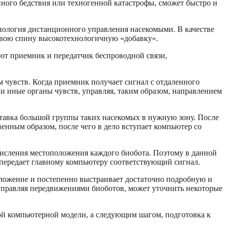
йного бедствия или техногенной катастрофы, сможет быстро и
ология дистанционного управления насекомыми. В качестве
 свою спину высокотехнологичную «добавку».
т приемник и передатчик беспроводной связи,
 чувств. Когда приемник получает сигнал с отдаленного
и иные органы чувств, управляя, таким образом, направлением
тавка большой группы таких насекомых в нужную зону. После
венным образом, после чего в дело вступает компьютер со
числения местоположения каждого биобота. Поэтому в данной
 передает главному компьютеру соответствующий сигнал.
ложение и постепенно выстраивает достаточно подробную и
управляя передвижениями биоботов, может уточнить некоторые
ой компьютерной модели, а следующим шагом, подготовка к