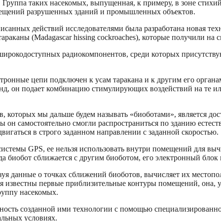
 Группа таких насекомых, выпущенная, к примеру, в зоне стихи
омещений разрушенных зданий и промышленных объектов.
анных действий исследователями была разработана новая техн
раканы (Madagascar hissing cockroaches), которые получили на
ирокодоступных радиокомпонентов, среди которых присутствую
ронные цепи подключен к усам таракана и к другим его органам
нд, он подает комбинацию стимулирующих воздействий на те ил
 которых мы дальше будем называть «биоботами», является дос
бы он самостоятельно смогли распространиться по зданию естест
двигаться в строго заданном направлении с заданной скоростью.
системы GPS, ее нельзя использовать внутри помещений для вы
гда биобот сближается с другим биоботом, его электронный блок
уя данные о точках сближений биоботов, вычисляет их местопо
ся известны первые приблизительные контуры помещений, она, 
руппу насекомых.
бность созданной ими технологии с помощью специализированн
альных условиях.