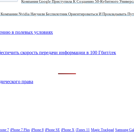
Компания Google Приступила К Созданию 50-Кубитного Универ
Компании Nvidia Научили Беспилотник Ориентироваться И Прокладывать Пут
лению в полевых условиях
спечить скорость передачи информации в 100 Гбит/сек
дического права
hone 7
iPhone 7 Plus
iPhone 8
iPhone SE
iPhone X
iTunes 11
Magic Trackpad
Samsung Gal