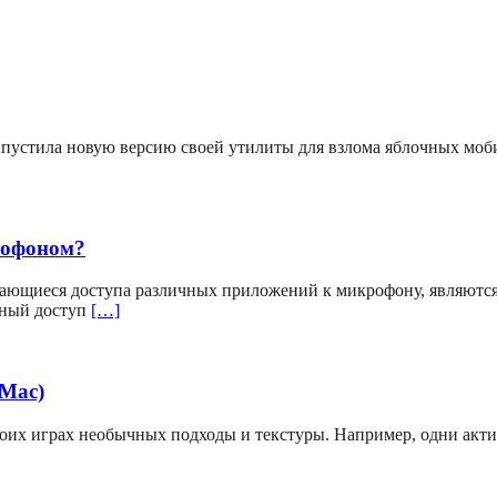
выпустила новую версию своей утилиты для взлома яблочных мо
рофоном?
ающиеся доступа различных приложений к микрофону, являютс
вный доступ
[…]
(Mac)
своих играх необычных подходы и текстуры. Например, одни акт