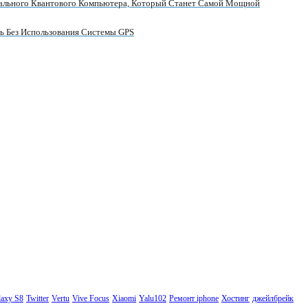
сального Квантового Компьютера, Который Станет Самой Мощной
ь Без Использования Системы GPS
axy S8
Twitter
Vertu
Vive Focus
Xiaomi
Yalu102
Ремонт iphone
Хостинг
джейлбрейк