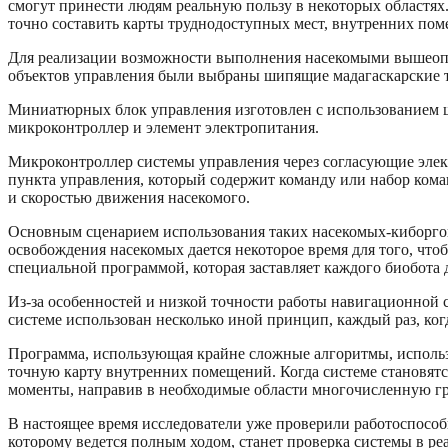
смогут принести людям реальную пользу в некоторых областях.
точно составить карты труднодоступных мест, внутренних п
Для реализации возможности выполнения насекомыми вышеопис
объектов управления были выбраны шипящие мадагаскарские та
Миниатюрных блок управления изготовлен с использованием ш
микроконтроллер и элемент электропитания.
Микроконтроллер системы управления через согласующие элект
пункта управления, который содержит команду или набор кома
и скоростью движения насекомого.
Основным сценарием использования таких насекомых-киборгов,
освобождения насекомых дается некоторое время для того, что
специальной программой, которая заставляет каждого биобота 
Из-за особенностей и низкой точности работы навигационной 
системе использован несколько иной принцип, каждый раз, ко
Программа, использующая крайне сложные алгоритмы, использ
точную карту внутренних помещений. Когда системе становят
моменты, направив в необходимые области многочисленную г
В настоящее время исследователи уже проверили работоспосо
которому ведется полным ходом, станет проверка системы в ре