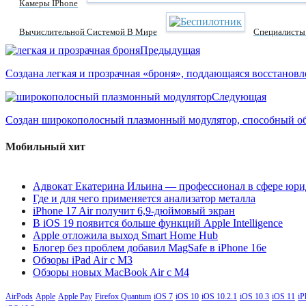
Камеры IPhone
Вычислительной Системой В Мире
Специалисты 
Предыдущая
Создана легкая и прозрачная «броня», поддающаяся восстанов
Следующая
Создан широкополосный плазмонный модулятор, способный обе
Мобильный хит
Адвокат Екатерина Ильина — профессионал в сфере юри
Где и для чего применяется анализатор металла
iPhone 17 Air получит 6,9-дюймовый экран
В iOS 19 появится больше функций Apple Intelligence
Apple отложила выход Smart Home Hub
Блогер без проблем добавил MagSafe в iPhone 16e
Обзоры iPad Air с M3
Обзоры новых MacBook Air с M4
AirPods
Apple
Apple Pay
Firefox Quantum
iOS 7
iOS 10
iOS 10.2.1
iOS 10.3
iOS 11
iP