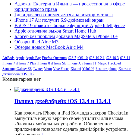
Адвокат Екатерина Ильина — профессионал в сфере
юридического права
Где и для чего применяется анализатор металла
iPhone 17 Air получит 6,9-дюймовый экран
В iOS 19 появится больше функций Apple Intelligence
Apple отложила выход Smart Home Hub
Блогер без проблем добавил MagSafe в iPhone 16e
Обзоры iPad Air с M3
Обзоры новых MacBook Air с M4
AirPods
Apple
Apple Pay
Firefox Quantum
iOS 7
iOS 10
iOS 10.2.1
iOS 10.3
iOS 11
iPhone 7
iPhone 7 Plus
iPhone 8
iPhone SE
iPhone X
iTunes 11
Magic Trackpad
Samsung Galaxy S8
Twitter
Vertu
Vive Focus
Xiaomi
Yalu102
Ремонт iphone
Хостинг
джейлбрейк iOS 10.2
Комментариев нет
Вышел джейлбрейк iOS 13.4 и 13.4.1
Как взломать iPhone и iPad Команда хакеров Checkra1n
выпустила новую версию своей утилиты для взлома
яблочных мобильных устройств. Обновленное
приложение позволяет сделать джейлбрейк устройств,
работающих
[…]