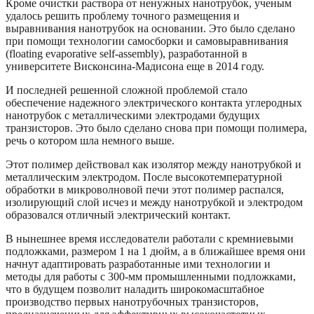
Кроме очистки раствора от ненужных нанотрубок, ученым
удалось решить проблему точного размещения и
выравнивания нанотрубок на основании. Это было сделано
при помощи технологии самосборки и самовыравнивания
(floating evaporative self-assembly), разработанной в
университете Висконсина-Мадисона еще в 2014 году.
И последней решенной сложной проблемой стало
обеспечение надежного электрического контакта углеродных
нанотрубок с металлическими электродами будущих
транзисторов. Это было сделано снова при помощи полимера,
речь о котором шла немного выше.
Этот полимер действовал как изолятор между нанотрубкой и
металлическим электродом. После высокотемпературной
обработки в микроволновой печи этот полимер распался,
изолирующий слой исчез и между нанотрубкой и электродом
образовался отличный электрический контакт.
В нынешнее время исследователи работали с кремниевыми
подложками, размером 1 на 1 дюйм, а в ближайшее время они
начнут адаптировать разработанные ими технологии и
методы для работы с 300-мм промышленными подложками,
что в будущем позволит наладить широкомасштабное
производство первых нанотрубочных транзисторов,