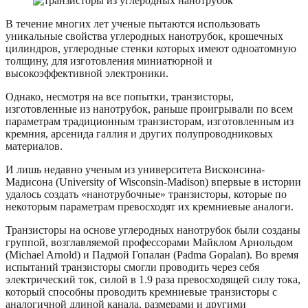
В течение многих лет ученые пытаются использовать
уникальные свойства углеродных нанотрубок, крошечных
цилиндров, углеродные стенки которых имеют одноатомную
толщину, для изготовления миниатюрной и
высокоэффективной электроники.
Однако, несмотря на все попытки, транзисторы,
изготовленные из нанотрубок, раньше проигрывали по всем
параметрам традиционным транзисторам, изготовленным из
кремния, арсенида галлия и других полупроводниковых
материалов.
И лишь недавно ученым из университета Висконсина-
Мадисона (University of Wisconsin-Madison) впервые в истории
удалось создать «нанотрубочные» транзисторы, которые по
некоторым параметрам превосходят их кремниевые аналоги.
Транзисторы на основе углеродных нанотрубок были созданы
группой, возглавляемой профессорами Майклом Арнольдом
(Michael Arnold) и Падмой Гопалан (Padma Gopalan). Во время
испытаний транзисторы смогли проводить через себя
электрический ток, силой в 1.9 раза превосходящей силу тока,
который способны проводить кремниевые транзисторы с
аналогичной длиной канала, размерами и другими