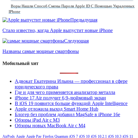
Воры Нашли Способ Смены Пароля Apple ID С Помощью Украденных
IPhone
Предыдущая
Стало известно, когда Apple выпустит новые iPhone
Следующая
Названы самые мощные смартфоны
Мобильный хит
Адвокат Екатерина Ильина — профессионал в сфере
юридического права
Где и для чего применяется анализатор металла
iPhone 17 Air получит 6,9-дюймовый экран
В iOS 19 появится больше функций Apple Intelligence
Apple отложила выход Smart Home Hub
Блогер без проблем добавил MagSafe в iPhone 16e
Обзоры iPad Air с M3
Обзоры новых MacBook Air с M4
AirPods
Apple
Apple Pay
Firefox Quantum
iOS 7
iOS 10
iOS 10.2.1
iOS 10.3
iOS 11