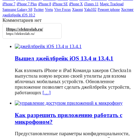
iPhone 7
iPhone 7 Plus
iPhone 8
iPhone SE
iPhone X
iTunes 11
Magic Trackpad
Samsung Galaxy S8
Twitter
Vertu
Vive Focus
Xiaomi
Yalu102
Ремонт iphone
Хостинг
джейлбрейк iOS 10.2
Комментариев нет
Https://elektrolab.ru/
https://elektrolab.ru/
Вышел джейлбрейк iOS 13.4 и 13.4.1
Как взломать iPhone и iPad Команда хакеров Checkra1n
выпустила новую версию своей утилиты для взлома
яблочных мобильных устройств. Обновленное
приложение позволяет сделать джейлбрейк устройств,
работающих
[…]
Как разрешить приложению работать с
микрофоном?
Предустановленные параметры конфиденциальности,