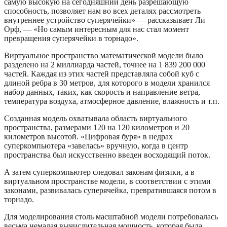
самую высокую на сегодняшний день разрешающую
способность, позволяет нам во всех деталях рассмотреть
внутреннее устройство суперячейки» — рассказывает Ли
Орф, — «Но самым интересным для нас стал момент
превращения суперячейки в торнадо».
Виртуальное пространство математической модели было
разделено на 2 миллиарда частей, точнее на 1 839 200 000
частей. Каждая из этих частей представляла собой куб с
длиной ребра в 30 метров, для которого в модели хранился
набор данных, таких, как скорость и направление ветра,
температура воздуха, атмосферное давление, влажность и т.п.
Созданная модель охватывала область виртуального
пространства, размерами 120 на 120 километров и 20
километров высотой. «Цифровая буря» в недрах
суперкомпьютера «завелась» вручную, когда в центр
пространства был искусственно введен восходящий поток.
А затем суперкомпьютер следовал законам физики, а в
виртуальном пространстве модели, в соответствии с этими
законами, развивалась суперячейка, превратившаяся потом в
торнадо.
Для моделирования столь масштабной модели потребовалась
весьма немалая вычислительная мощность, которая была