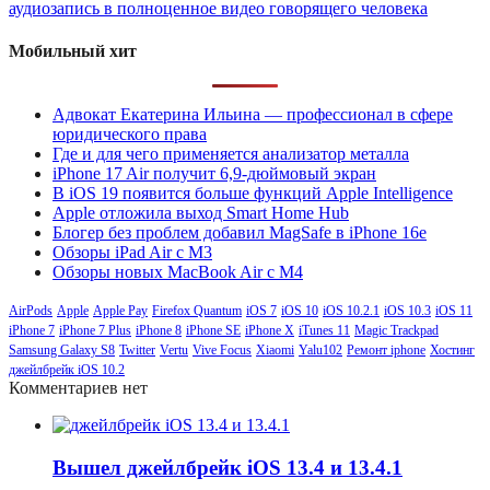
аудиозапись в полноценное видео говорящего человека
Мобильный хит
Адвокат Екатерина Ильина — профессионал в сфере
юридического права
Где и для чего применяется анализатор металла
iPhone 17 Air получит 6,9-дюймовый экран
В iOS 19 появится больше функций Apple Intelligence
Apple отложила выход Smart Home Hub
Блогер без проблем добавил MagSafe в iPhone 16e
Обзоры iPad Air с M3
Обзоры новых MacBook Air с M4
AirPods
Apple
Apple Pay
Firefox Quantum
iOS 7
iOS 10
iOS 10.2.1
iOS 10.3
iOS 11
iPhone 7
iPhone 7 Plus
iPhone 8
iPhone SE
iPhone X
iTunes 11
Magic Trackpad
Samsung Galaxy S8
Twitter
Vertu
Vive Focus
Xiaomi
Yalu102
Ремонт iphone
Хостинг
джейлбрейк iOS 10.2
Комментариев нет
Вышел джейлбрейк iOS 13.4 и 13.4.1