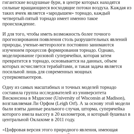
гигантские воздушные бури, в центре которых находятся
сильные вращающиеся восходящие потоки воздуха. Каждая из
таких ячеек является «зародышем» торнадо, каждый
четвертый-пятый торнадо имеет именно такое
происхождение.
И для того, чтобы иметь возможность более точного
прогнозирования появления столь разрушительных явлений
природы, ученые-метеорологи постоянно занимаются
изучением процессов формирования торнадо. Однако,
моделирование грозовой суперячейки, которая затем
превратится в торнадо, основывается на данных, объем
которых исчисляется терабайтами, и такая задача является
посильной лишь для современных мощных
суперкомпьютеров.
Одну из самых масштабных и точных моделей торнадо
составила группа исследователей из университета
Висконсина в Мэдисоне (University of Wisconsin at Madison),
возглавляемая Ли Орфом (Leigh Orf). А за основу этой модели
были взяты данные реального случая, шторма, суперячейка
которого имела высоту в 20 километров, и который бушевал в
центральной Оклахоме в 2011 году.
«Цифровая версия этого природного явления, имеющая