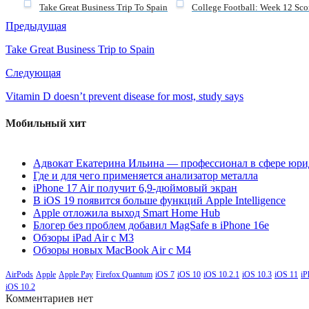
Take Great Business Trip To Spain
College Football: Week 12 Sc
Предыдущая
Take Great Business Trip to Spain
Следующая
Vitamin D doesn’t prevent disease for most, study says
Мобильный хит
Адвокат Екатерина Ильина — профессионал в сфере юри
Где и для чего применяется анализатор металла
iPhone 17 Air получит 6,9-дюймовый экран
В iOS 19 появится больше функций Apple Intelligence
Apple отложила выход Smart Home Hub
Блогер без проблем добавил MagSafe в iPhone 16e
Обзоры iPad Air с M3
Обзоры новых MacBook Air с M4
AirPods
Apple
Apple Pay
Firefox Quantum
iOS 7
iOS 10
iOS 10.2.1
iOS 10.3
iOS 11
iP
iOS 10.2
Комментариев нет