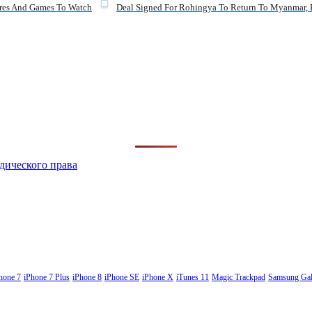
ores And Games To Watch
Deal Signed For Rohingya To Return To Myanmar, B
дического права
hone 7
iPhone 7 Plus
iPhone 8
iPhone SE
iPhone X
iTunes 11
Magic Trackpad
Samsung Gal