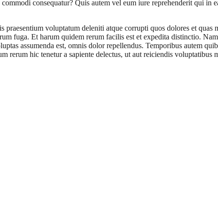
ea commodi consequatur? Quis autem vel eum iure reprehenderit qui in ea
is praesentium voluptatum deleniti atque corrupti quos dolores et quas m
lorum fuga. Et harum quidem rerum facilis est et expedita distinctio. Na
ptas assumenda est, omnis dolor repellendus. Temporibus autem quibusda
m rerum hic tenetur a sapiente delectus, ut aut reiciendis voluptatibus m