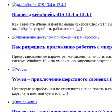
Вышел джейлбрейк iOS 13.4 и 13.4.1
Как взломать iPhone и iPad Команда хакеров Checkra1n 
джейлбрейк устройств, работающих
[…]
Как разрешить приложению работать с мик
Предустановленные параметры конфиденциальности, кас
системе Windows 10 и по умолчанию запрещают безусло
Woven – приключение шерстяного слоненка 
Некоторые разработчики не стесняются использовать в 
картону и цветной бумаге, а
[…]
Что делать, если приложения вылетают? 5 п