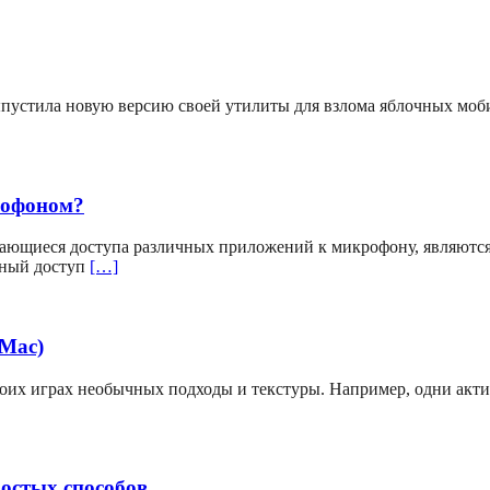
выпустила новую версию своей утилиты для взлома яблочных мо
рофоном?
ающиеся доступа различных приложений к микрофону, являютс
вный доступ
[…]
(Mac)
своих играх необычных подходы и текстуры. Например, одни акт
ростых способов