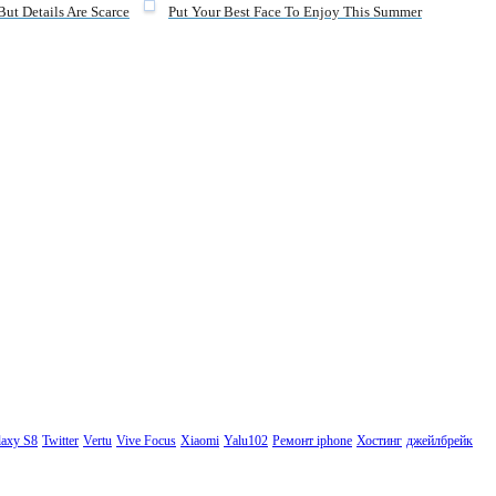
ut Details Are Scarce
Put Your Best Face To Enjoy This Summer
axy S8
Twitter
Vertu
Vive Focus
Xiaomi
Yalu102
Ремонт iphone
Хостинг
джейлбрейк