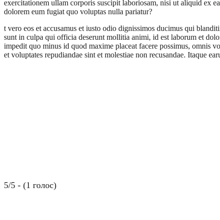
exercitationem ullam corporis suscipit laboriosam, nisi ut aliquid ex 
dolorem eum fugiat quo voluptas nulla pariatur?
t vero eos et accusamus et iusto odio dignissimos ducimus qui blanditi
sunt in culpa qui officia deserunt mollitia animi, id est laborum et do
impedit quo minus id quod maxime placeat facere possimus, omnis volu
et voluptates repudiandae sint et molestiae non recusandae. Itaque earu
5/5 - (1 голос)