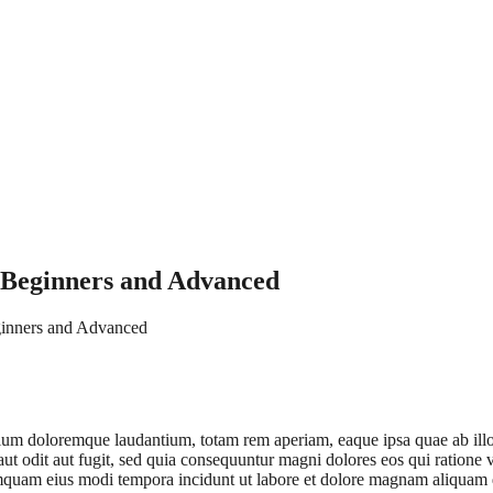
Beginners and Advanced
inners and Advanced
tium doloremque laudantium, totam rem aperiam, eaque ipsa quae ab illo in
ut odit aut fugit, sed quia consequuntur magni dolores eos qui ratione
n numquam eius modi tempora incidunt ut labore et dolore magnam aliqua