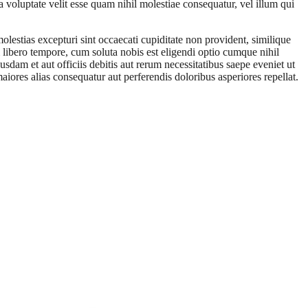
 voluptate velit esse quam nihil molestiae consequatur, vel illum qui
olestias excepturi sint occaecati cupiditate non provident, similique
m libero tempore, cum soluta nobis est eligendi optio cumque nihil
m et aut officiis debitis aut rerum necessitatibus saepe eveniet ut
aiores alias consequatur aut perferendis doloribus asperiores repellat.