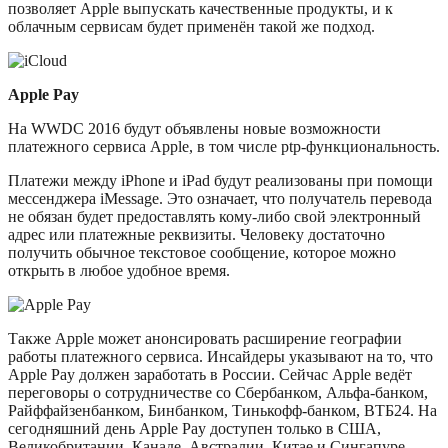
позволяет Apple выпускать качественные продукты, и к
облачным сервисам будет применён такой же подход.
Apple Pay
На WWDC 2016 будут объявлены новые возможности
платежного сервиса Apple, в том числе ptp-функциональность.
Платежи между iPhone и iPad будут реализованы при помощи
мессенджера iMessage. Это означает, что получатель перевода
не обязан будет предоставлять кому-либо свой электронный
адрес или платежные реквизиты. Человеку достаточно
получить обычное текстовое сообщение, которое можно
открыть в любое удобное время.
Также Apple может анонсировать расширение географии
работы платежного сервиса. Инсайдеры указывают на то, что
Apple Pay должен заработать в России. Сейчас Apple ведёт
переговоры о сотрудничестве со Сбербанком, Альфа-банком,
Райффайзенбанком, Бинбанком, Тинькофф-банком, ВТБ24. На
сегодняшний день Apple Pay доступен только в США,
Великобритании, Канаде, Австралии, Китае и Сингапуре.