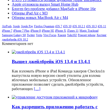
Apple отложила выход Smart Home Hub
Блогер без проблем добавил MagSafe в iPhone 16e
Обзоры iPad Air с M3
Обзоры новых MacBook Air с M4
AirPods
Apple
Apple Pay
Firefox Quantum
iOS 7
iOS 10
iOS 10.2.1
iOS 10.3
iOS 11
iPhone 7
iPhone 7 Plus
iPhone 8
iPhone SE
iPhone X
iTunes 11
Magic Trackpad
Samsung Galaxy S8
Twitter
Vertu
Vive Focus
Xiaomi
Yalu102
Ремонт iphone
Хостинг
джейлбрейк iOS 10.2
Комментариев нет
Вышел джейлбрейк iOS 13.4 и 13.4.1
Как взломать iPhone и iPad Команда хакеров Checkra1n
выпустила новую версию своей утилиты для взлома
яблочных мобильных устройств. Обновленное
приложение позволяет сделать джейлбрейк устройств,
работающих
[…]
Как разрешить приложению работать с