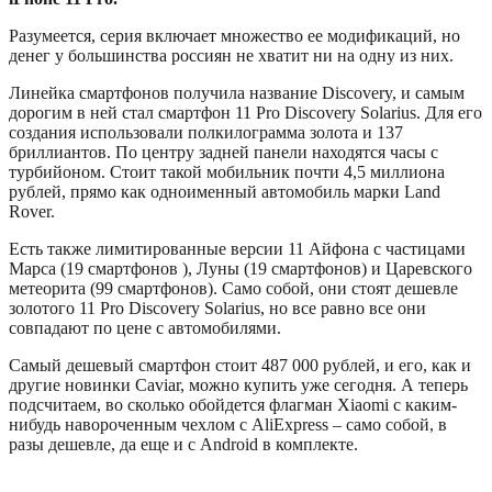
Разумеется, серия включает множество ее модификаций, но
денег у большинства россиян не хватит ни на одну из них.
Линейка смартфонов получила название Discovery, и самым
дорогим в ней стал смартфон 11 Pro Discovery Solarius. Для его
создания использовали полкилограмма золота и 137
бриллиантов. По центру задней панели находятся часы с
турбийоном. Стоит такой мобильник почти 4,5 миллиона
рублей, прямо как одноименный автомобиль марки Land
Rover.
Есть также лимитированные версии 11 Айфона с частицами
Марса (19 смартфонов ), Луны (19 смартфонов) и Царевского
метеорита (99 смартфонов). Само собой, они стоят дешевле
золотого 11 Pro Discovery Solarius, но все равно все они
совпадают по цене с автомобилями.
Самый дешевый смартфон стоит 487 000 рублей, и его, как и
другие новинки Caviar, можно купить уже сегодня. А теперь
подсчитаем, во сколько обойдется флагман Xiaomi с каким-
нибудь навороченным чехлом с AliExpress – само собой, в
разы дешевле, да еще и с Android в комплекте.