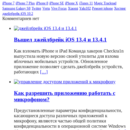
iPhone 7
iPhone 7 Plus
iPhone 8
iPhone SE
iPhone X
iTunes 11
Magic Trackpad
Samsung Galaxy S8
Twitter
Vertu
Vive Focus
Xiaomi
Yalu102
Ремонт iphone
Хостинг
джейлбрейк iOS 10.2
Комментариев нет
Вышел джейлбрейк iOS 13.4 и 13.4.1
Как взломать iPhone и iPad Команда хакеров Checkra1n
выпустила новую версию своей утилиты для взлома
яблочных мобильных устройств. Обновленное
приложение позволяет сделать джейлбрейк устройств,
работающих
[…]
Как разрешить приложению работать с
микрофоном?
Предустановленные параметры конфиденциальности,
касающиеся доступа различных приложений к
микрофону, являются частью общей политики
конфиденциальности в операционной системе Windows