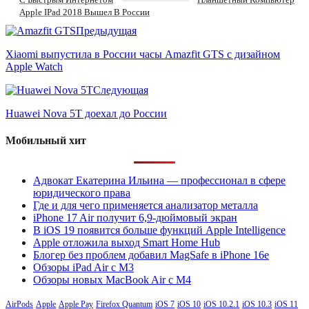
Apple IPad 2018 Вышел В России
Предыдущая
Xiaomi выпустила в России часы Amazfit GTS с дизайном
Apple Watch
Следующая
Huawei Nova 5T доехал до России
Мобильный хит
Адвокат Екатерина Ильина — профессионал в сфере
юридического права
Где и для чего применяется анализатор металла
iPhone 17 Air получит 6,9-дюймовый экран
В iOS 19 появится больше функций Apple Intelligence
Apple отложила выход Smart Home Hub
Блогер без проблем добавил MagSafe в iPhone 16e
Обзоры iPad Air с M3
Обзоры новых MacBook Air с M4
AirPods
Apple
Apple Pay
Firefox Quantum
iOS 7
iOS 10
iOS 10.2.1
iOS 10.3
iOS 11