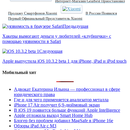
Интернет-Магазин Gearbest Приостановил
Продажу Смартфонов Xiaomi
В России Появился
Первый Официальный Представитель Xiaomi
Предыдущая
Хакеры вымогают деньги у любителей «клубнички» с
помощью уязвимости в Safari
Следующая
Apple выпустила iOS 10.3.2 beta 1 для iPhone, iPad и iPod touch
Мобильный хит
Адвокат Екатерина Ильина — профессионал в сфере
юридического права
Где и для чего применяется анализатор металла
iPhone 17 Air получит 6,9-дюймовый экран
В iOS 19 появится больше функций Apple Intelligence
Apple отложила выход Smart Home Hub
Блогер без проблем добавил MagSafe в iPhone 16e
Обзоры iPad Air с M3