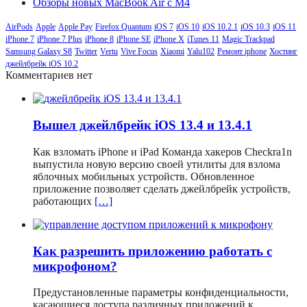
Обзоры новых MacBook Air с M4
AirPods
Apple
Apple Pay
Firefox Quantum
iOS 7
iOS 10
iOS 10.2.1
iOS 10.3
iOS 11
iPhone 7
iPhone 7 Plus
iPhone 8
iPhone SE
iPhone X
iTunes 11
Magic Trackpad
Samsung Galaxy S8
Twitter
Vertu
Vive Focus
Xiaomi
Yalu102
Ремонт iphone
Хостинг
джейлбрейк iOS 10.2
Комментариев нет
Вышел джейлбрейк iOS 13.4 и 13.4.1
Как взломать iPhone и iPad Команда хакеров Checkra1n
выпустила новую версию своей утилиты для взлома
яблочных мобильных устройств. Обновленное
приложение позволяет сделать джейлбрейк устройств,
работающих
[…]
Как разрешить приложению работать с
микрофоном?
Предустановленные параметры конфиденциальности,
касающиеся доступа различных приложений к