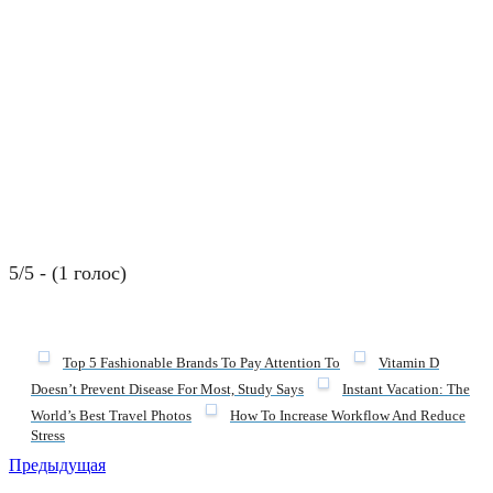
5/5 - (1 голос)
Top 5 Fashionable Brands To Pay Attention To
Vitamin D
Doesn’t Prevent Disease For Most, Study Says
Instant Vacation: The
World’s Best Travel Photos
How To Increase Workflow And Reduce
Stress
Предыдущая