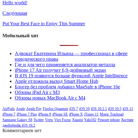
Hello world!
Следующая
Put Your Best Face to Enjoy This Summer
Мобильный хит
Адвокат Екатерина Ильина — профессионал в сфере
юридического права
Где и для чего применяется анализатор металла
iPhone 17 Air получит 6,9-дюймовый экран
В iOS 19 появится больше функций Apple Intelligence
Apple отложила выход Smart Home Hub
Блогер без проблем добавил MagSafe в iPhone 16e
Обзоры iPad Air с M3
Обзоры новых MacBook Air с M4
AirPods
Apple
Apple Pay
Firefox Quantum
iOS 7
iOS 10
iOS 10.2.1
iOS 10.3
iOS 11
iPhone 7
iPhone 7 Plus
iPhone 8
iPhone SE
iPhone X
iTunes 11
Magic Trackpad
Samsung Galaxy S8
Twitter
Vertu
Vive Focus
Xiaomi
Yalu102
Ремонт iphone
Хостинг
джейлбрейк iOS 10.2
Комментариев нет