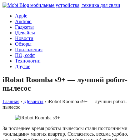
Apple
Android
Гаджеты
iДевайсы
Новости
Обзоры
Приложения
ПО, софт
Технологии
Другое
iRobot Roomba s9+ — лучший робот-
пылесос
Главная
›
iДевайсы
›
iRobot Roomba s9+ — лучший робот-
пылесос
За последнее время роботы-пылесосы стали постоянными
«жильцами» многих квартир. Согласитесь, весьма удобно,
когда уборку берет на себя кто-то (или что-то) другой.