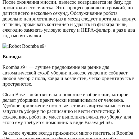
После окончания миссии, пылесос возвращается на базу, где
происходит его очистка. Этот процесс довольно громкий, но
длится всего несколько секунд. Обслуживание робота
довольно неприхотливо: раз в месяц следует протирать корпус
от пыли, промывать контейнер и удалять из фильтра пыль,
ежегодно заменять угловую щетку и HEPA-фильтр, а раз в два
года менять валки.
Выводы
Roomba s9+ — лучшее предложение на рынке для
автоматической сухой уборки: пылесос уверенно собирает
любой мусор с пола, ковра и возле стен, четко ориентируясь в
пространстве.
Clean Base – действительно полезное изобретение, которое
делает уборщика практически независимым от человека.
Удобное приложение позволяет ставить виртуальные стены,
запускать уборку по расписанию и вести статистику. К
сожалению, робот не умеет выполнять влажную уборку, для
этого ему требуется помощник в виде Braava jet m6.
За самое лучшее всегда приходится много платить, и Roomba
s9+ — не исключение: в официальном магазине робот