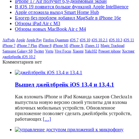
iPhone 17 Air получит 6,9-дюймовый экран
В iOS 19 появится больше функций Apple Intelligence
Apple отложила выход Smart Home Hub
Блогер без проблем добавил MagSafe в iPhone 16e
Обзоры iPad Air с M3
Обзоры новых MacBook Air с M4
AirPods
Apple
Apple Pay
Firefox Quantum
iOS 7
iOS 10
iOS 10.2.1
iOS 10.3
iOS 11
iPhone 7
iPhone 7 Plus
iPhone 8
iPhone SE
iPhone X
iTunes 11
Magic Trackpad
Samsung Galaxy S8
Twitter
Vertu
Vive Focus
Xiaomi
Yalu102
Ремонт iphone
Хостинг
джейлбрейк iOS 10.2
Комментариев нет
Вышел джейлбрейк iOS 13.4 и 13.4.1
Как взломать iPhone и iPad Команда хакеров Checkra1n
выпустила новую версию своей утилиты для взлома
яблочных мобильных устройств. Обновленное
приложение позволяет сделать джейлбрейк устройств,
работающих
[…]