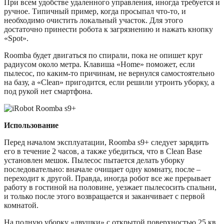
При всем удобстве удаленного управления, иногда требуется и
ручное. Типичный пример, когда просыпал что-то, и
необходимо очистить локальный участок. Для этого
достаточно принести робота к загрязнению и нажать кнопку
«Spot».
Roomba будет двигаться по спирали, пока не опишет круг
радиусом около метра. Клавиша «Home» поможет, если
пылесос, по каким-то причинам, не вернулся самостоятельно
на базу, а «Clean» пригодится, если решили утроить уборку, а
под рукой нет смартфона.
Использование
Перед началом эксплуатации, Roomba s9+ следует зарядить
его в течение 2 часов, а также убедиться, что в Clean Base
установлен мешок. Пылесос пытается делать уборку
последовательно: вначале очищает одну комнату, после –
переходит к другой. Правда, иногда робот все же прерывает
работу в гостиной на половине, уезжает пылесосить спальни,
и только после этого возвращается и заканчивает с первой
комнатой.
На полную уборку «двушки» с открытой поверхностью 25 кв.