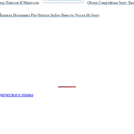
бзор Плюсов И Минусов
Обзор Смартфона Sony Xpe
шида Возглавил PlayStation Indies Вместо Ухода Из Sony
дического права