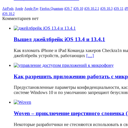
AirPods
Apple
Apple Pay
Firefox Quantum
iOS 7
iOS 10
iOS 10.2.1
iOS 10.3
iOS 11
iP
iOS 10.2
Комментариев нет
Вышел джейлбрейк iOS 13.4 и 13.4.1
Как взломать iPhone и iPad Команда хакеров Checkra1n 
джейлбрейк устройств, работающих
[…]
Как разрешить приложению работать с мик
Предустановленные параметры конфиденциальности, кас
системе Windows 10 и по умолчанию запрещают безусло
Woven – приключение шерстяного слоненка 
Некоторые разработчики не стесняются использовать в 