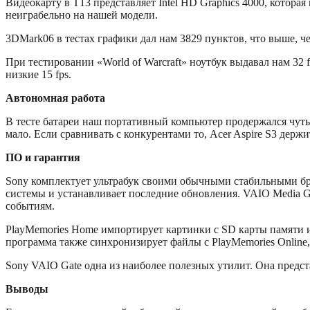
Видеокарту в T13 представляет Intel HD Graphics 4000, которая
неиграбельно на нашей модели.
3DMark06 в тестах графики дал нам 3829 пунктов, что выше, ч
При тестировании «World of Warcraft» ноутбук выдавал нам 32
низкие 15 fps.
Автономная работа
В тесте батареи наш портативный компьютер продержался чуть 
мало. Если сравнивать с конкурентами то, Acer Aspire S3 держит
ПО и гарантия
Sony комплектует ультрабук своими обычными стабильными бр
системы и устанавливает последние обновления. VAIO Media 
событиям.
PlayMemories Home импортирует картинки с SD карты памяти и 
программа также синхронизирует файлы с PlayMemories Online,
Sony VAIO Gate одна из наиболее полезных утилит. Она предст
Выводы