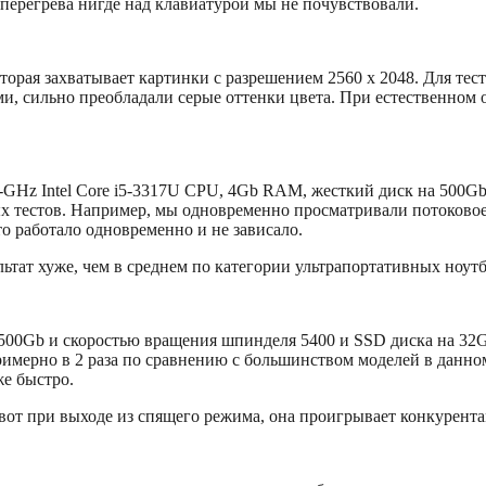
перегрева нигде над клавиатурой мы не почувствовали.
которая захватывает картинки с разрешением 2560 x 2048. Для т
, сильно преобладали серые оттенки цвета. При естественном 
GHz Intel Core i5-3317U CPU, 4Gb RAM, жесткий диск на 500Gb 
ых тестов. Например, мы одновременно просматривали потоково
это работало одновременно и не зависало.
ьтат хуже, чем в среднем по категории ультрапортативных ноутб
а 500Gb и скоростью вращения шпинделя 5400 и SSD диска на 32
римерно в 2 раза по сравнению с большинством моделей в данном
е быстро.
А вот при выходе из спящего режима, она проигрывает конкуре