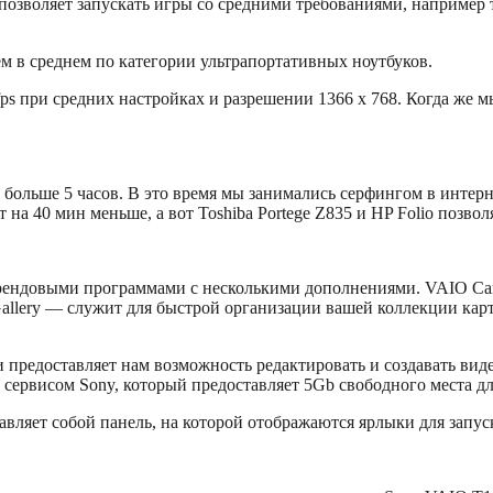
 позволяет запускать игры со средними требованиями, например та
ем в среднем по категории ультрапортативных ноутбуков.
 fps при средних настройках и разрешении 1366 x 768. Когда же
больше 5 часов. В это время мы занимались серфингом в интерне
 на 40 мин меньше, а вот Toshiba Portege Z835 и HP Folio позвол
ендовыми программами с несколькими дополнениями. VAIO Care
Gallery — служит для быстрой организации вашей коллекции кар
предоставляет нам возможность редактировать и создавать виде
 сервисом Sony, который предоставляет 5Gb свободного места д
авляет собой панель, на которой отображаются ярлыки для запу