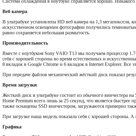
Система охлаждения в ноутбуке справляется хорошо. Никакого 
Веб камера
В ультрабуке установлена HD веб камера на 1,3 мегапикселя, 
искусственном освещении фотографии получились темноватыми
равно сохраняется небольшая размытость.
Производительность
Вместе с ноутбуком Sony VAIO T13 мы получаем процессор 1.7-
себя с хорошей стороны во время естественных и искусственн
8 вкладок в Google Chrome и 6 вкладок в Internet Explorer. Все 
При передаче файлов механический жёсткий диск показал резул
Время загрузки
Жесткий диск в ультрабуке состоит из обычного винчестера н
Home Premium всего лишь за 25 секунд, что является быстрее п
также оснащены SSD винчестером, загружаются примерно такж
При загрузке наша модель показала себя с хорошей стороны. 
Графика