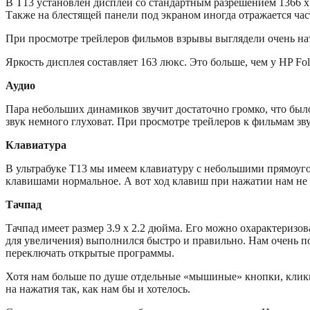
В T13 установлен дисплей со стандартным разрешением 1366 x 
Также на блестящей панели под экраном иногда отражается час
При просмотре трейлеров фильмов взрывы выглядели очень на
Яркость дисплея составляет 163 люкс. Это больше, чем у HP Fol
Аудио
Пара небольших динамиков звучит достаточно громко, что был
звук немного глуховат. При просмотре трейлеров к фильмам зв
Клавиатура
В ультрабуке T13 мы имеем клавиатуру с небольшими прямоуг
клавишами нормальное. А вот ход клавиш при нажатии нам не 
Тачпад
Тачпад имеет размер 3.9 x 2.2 дюйма. Его можно охарактеризов
для увеличения) выполнился быстро и правильно. Нам очень п
переключать открытые программы.
Хотя нам больше по душе отдельные «мышиные» кнопки, кликп
на нажатия так, как нам бы и хотелось.