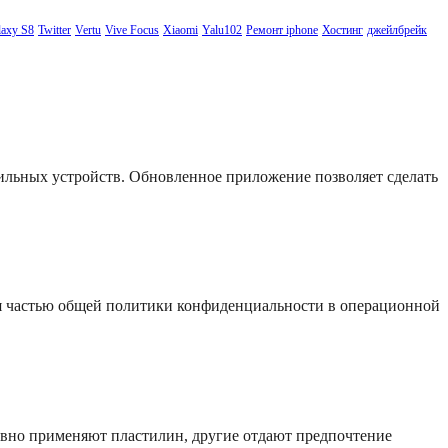
axy S8
Twitter
Vertu
Vive Focus
Xiaomi
Yalu102
Ремонт iphone
Хостинг
джейлбрейк
бильных устройств. Обновленное приложение позволяет сделать
я частью общей политики конфиденциальности в операционной
ивно применяют пластилин, другие отдают предпочтение