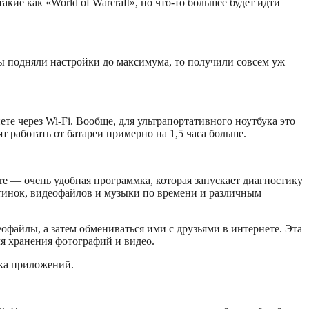
кие как «World of Warcraft», но что-то большее будет идти
 мы подняли настройки до максимума, то получили совсем уж
те через Wi-Fi. Вообще, для ультрапортативного ноутбука это
ят работать от батареи примерно на 1,5 часа больше.
 — очень удобная программка, которая запускает диагностику
тинок, видеофайлов и музыки по времени и различным
офайлы, а затем обмениваться ими с друзьями в интернете. Эта
ля хранения фотографий и видео.
ска приложений.