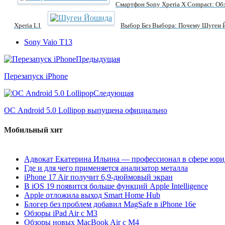
Смартфон Sony Xperia X Compact: О
Xperia L1
Выбор Без Выбора: Почему Шугеи Йо
Sony Vaio T13
Предыдущая
Перезапуск iPhone
Следующая
ОС Android 5.0 Lollipop выпущена официально
Мобильный хит
Адвокат Екатерина Ильина — профессионал в сфере юри
Где и для чего применяется анализатор металла
iPhone 17 Air получит 6,9-дюймовый экран
В iOS 19 появится больше функций Apple Intelligence
Apple отложила выход Smart Home Hub
Блогер без проблем добавил MagSafe в iPhone 16e
Обзоры iPad Air с M3
Обзоры новых MacBook Air с M4