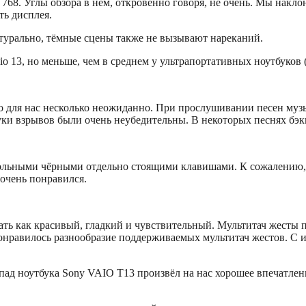
768. Углы обзора в нем, откровенно говоря, не очень. Мы накло
ть дисплея.
турально, тёмные сцены также не вызывают нареканий.
io 13, но меньше, чем в среднем у ультрапортативных ноутбуков 
о для нас несколько неожиданно. При прослушивании песен муз
уки взрывов были очень неубедительны. В некоторых песнях бэк
ольными чёрными отдельно стоящими клавишами. К сожалению, п
очень понравился.
ать как красивый, гладкий и чувствительный. Мультитач жесты п
онравилось разнообразие поддерживаемых мультитач жестов. С 
ад ноутбука Sony VAIO T13 произвёл на нас хорошее впечатлен