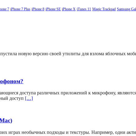
hone 7
iPhone 7 Plus
iPhone 8
iPhone SE
iPhone X
iTunes 11
Magic Trackpad
Samsung Gal
выпустила новую версию своей утилиты для взлома яблочных мо
рофоном?
ающиеся доступа различных приложений к микрофону, являютс
вный доступ
[…]
(Mac)
своих играх необычных подходы и текстуры. Например, одни акт