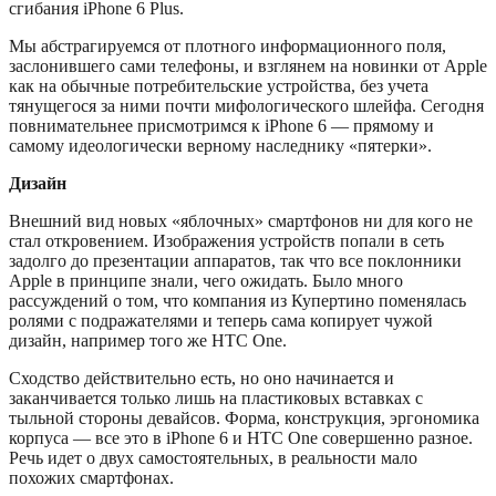
сгибания iPhone 6 Plus.
Мы абстрагируемся от плотного информационного поля,
заслонившего сами телефоны, и взглянем на новинки от Apple
как на обычные потребительские устройства, без учета
тянущегося за ними почти мифологического шлейфа. Сегодня
повнимательнее присмотримся к iPhone 6 — прямому и
самому идеологически верному наследнику «пятерки».
Дизайн
Внешний вид новых «яблочных» смартфонов ни для кого не
стал откровением. Изображения устройств попали в сеть
задолго до презентации аппаратов, так что все поклонники
Apple в принципе знали, чего ожидать. Было много
рассуждений о том, что компания из Купертино поменялась
ролями с подражателями и теперь сама копирует чужой
дизайн, например того же HTC One.
Сходство действительно есть, но оно начинается и
заканчивается только лишь на пластиковых вставках с
тыльной стороны девайсов. Форма, конструкция, эргономика
корпуса — все это в iPhone 6 и HTC One совершенно разное.
Речь идет о двух самостоятельных, в реальности мало
похожих смартфонах.