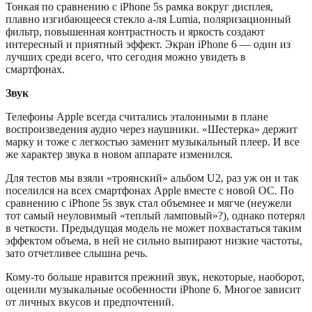
Тонкая по сравнению с iPhone 5s рамка вокруг дисплея,
плавно изгибающееся стекло а-ля Lumia, поляризационный
фильтр, повышенная контрастность и яркость создают
интересный и приятный эффект. Экран iPhone 6 — один из
лучших среди всего, что сегодня можно увидеть в
смартфонах.
Звук
Телефоны Apple всегда считались эталонными в плане
воспроизведения аудио через наушники. «Шестерка» держит
марку и тоже с легкостью заменит музыкальный плеер. И все
же характер звука в новом аппарате изменился.
Для тестов мы взяли «троянский» альбом U2, раз уж он и так
поселился на всех смартфонах Apple вместе с новой ОС. По
сравнению с iPhone 5s звук стал объемнее и мягче (неужели
тот самый неуловимый «теплый ламповый»?), однако потерял
в четкости. Предыдущая модель не может похвастаться таким
эффектом объема, в ней не сильно выпирают низкие частоты,
зато отчетливее слышна речь.
Кому-то больше нравится прежний звук, некоторые, наоборот,
оценили музыкальные особенности iPhone 6. Многое зависит
от личных вкусов и предпочтений.