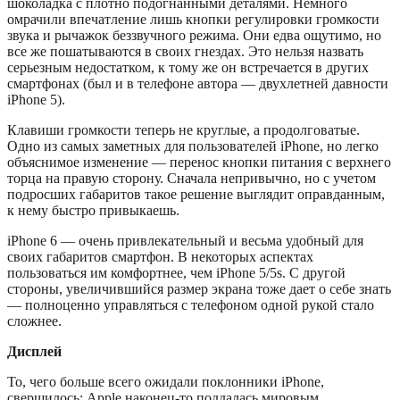
шоколадка с плотно подогнанными деталями. Немного
омрачили впечатление лишь кнопки регулировки громкости
звука и рычажок беззвучного режима. Они едва ощутимо, но
все же пошатываются в своих гнездах. Это нельзя назвать
серьезным недостатком, к тому же он встречается в других
смартфонах (был и в телефоне автора — двухлетней давности
iPhone 5).
Клавиши громкости теперь не круглые, а продолговатые.
Одно из самых заметных для пользователей iPhone, но легко
объяснимое изменение — перенос кнопки питания с верхнего
торца на правую сторону. Сначала непривычно, но с учетом
подросших габаритов такое решение выглядит оправданным,
к нему быстро привыкаешь.
iPhone 6 — очень привлекательный и весьма удобный для
своих габаритов смартфон. В некоторых аспектах
пользоваться им комфортнее, чем iPhone 5/5s. С другой
стороны, увеличившийся размер экрана тоже дает о себе знать
— полноценно управляться с телефоном одной рукой стало
сложнее.
Дисплей
То, чего больше всего ожидали поклонники iPhone,
свершилось: Apple наконец-то поддалась мировым