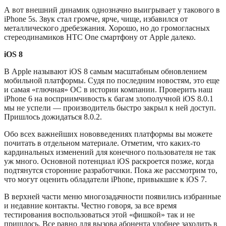
А вот внешний динамик однозначно выигрывает у такового в
iPhone 5s. Звук стал громче, ярче, чище, избавился от
металлического дребезжания. Хорошо, но до громогласных
стереодинамиков HTC One смартфону от Apple далеко.
iOS 8
В Apple называют iOS 8 самым масштабным обновлением
мобильной платформы. Судя по последним новостям, это еще
и самая «глючная» ОС в истории компании. Проверить наш
iPhone 6 на восприимчивость к багам злополучной iOS 8.0.1
мы не успели — производитель быстро закрыл к ней доступ.
Пришлось дожидаться 8.0.2.
Обо всех важнейших нововведениях платформы вы можете
почитать в отдельном материале. Отметим, что каких-то
кардинальных изменений для конечного пользователя не так
уж много. Основной потенциал iOS раскроется позже, когда
подтянутся сторонние разработчики. Пока же рассмотрим то,
что могут оценить обладатели iPhone, привыкшие к iOS 7.
В верхней части меню многозадачности появились избранные
и недавние контакты. Честно говоря, за все время
тестирования воспользоваться этой «фишкой» так и не
пришлось. Все равно для вызова абонента удобнее заходить в