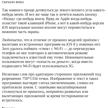
съехало вниз.
Так намного проще дотянуться до левого вехнего угла какого-
нибудь меню. И все же чаще так и хочется нажать кнопку
«Назад» где-нибудь внизу. Вряд ли Apple когда-нибудь
оснастит такой клавишей iPhone, а вот в какой-нибудь версии
iOS виртуальные кнопки вполне могут переместиться в
нижнюю часть экрана.
Любопытно, что в отличие от прежних моделей проблем с
вылетами из встроенных программ на iOS 8 у новинки нет.
Зато удалось поймать «глюк» с Wi-Fi — до перезагрузки
телефон не мог повторно в автоматическом режиме
подключиться к известной ему точке. Невнимательные
пользователи могут «попасть на деньги», когда вместо
подвисшего Wi-Fi будет использоваться 3G.
Несколько слов про адаптацию сторонних приложений под
разрешение 750*1334 точки. Изображение и текст в таких
программах выглядят слегка увеличенными, словно их
приблизили зумом. С ошибками масштабирования
столкнуться не пришлось, неприятно размытых или
вылетающих приложений за время тестирования не
встретилось.