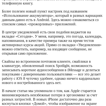
телефонную книгу.
Более полезен новый пункт настроек под названием
«Использование аккумулятора», который в разных вариациях
давным-давно есть в Android. Здесь можно ознакомиться со
списком самых «прожорливых» приложений.
В центре уведомлений есть свои подобия виджетов на
вкладке «Сегодня». У меня, например, это погода, календарь,
напоминания, в качестве примера также на время тестов
активировал курсы акций. Прямо со вкладки «Уведомления»
можно ответить, например, на входящее сообщение, не
открывая само приложение.
Свайпы во встроенном почтовом клиенте, смайлики в
клавиатуре, обновленный поиск Spotlight, возможность
записывать короткие аудиосообщения в iMessage и делиться
покупками с доверенными пользователями — все это делает
работу с iOS 8 чуточку удобнее, однако ничего кардинально
нового и востребованного здесь нет.
В начале статьи мы упоминали о том, как Apple старается
минимизировать неизбежные потери в эргономике за счет
разных хитростей. В новых iPhone достаточно два раза
коснуться кнопки «Домой», чтобы изображение на экране