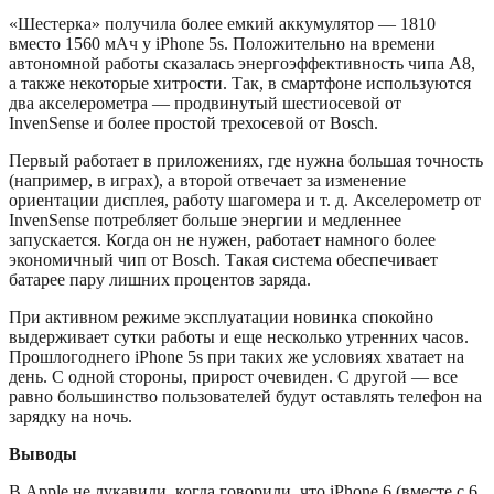
«Шестерка» получила более емкий аккумулятор — 1810
вместо 1560 мАч у iPhone 5s. Положительно на времени
автономной работы сказалась энергоэффективность чипа А8,
а также некоторые хитрости. Так, в смартфоне используются
два акселерометра — продвинутый шестиосевой от
InvenSense и более простой трехосевой от Bosch.
Первый работает в приложениях, где нужна большая точность
(например, в играх), а второй отвечает за изменение
ориентации дисплея, работу шагомера и т. д. Акселерометр от
InvenSense потребляет больше энергии и медленнее
запускается. Когда он не нужен, работает намного более
экономичный чип от Bosch. Такая система обеспечивает
батарее пару лишних процентов заряда.
При активном режиме эксплуатации новинка спокойно
выдерживает сутки работы и еще несколько утренних часов.
Прошлогоднего iPhone 5s при таких же условиях хватает на
день. С одной стороны, прирост очевиден. С другой — все
равно большинство пользователей будут оставлять телефон на
зарядку на ночь.
Выводы
В Apple не лукавили, когда говорили, что iPhone 6 (вместе с 6