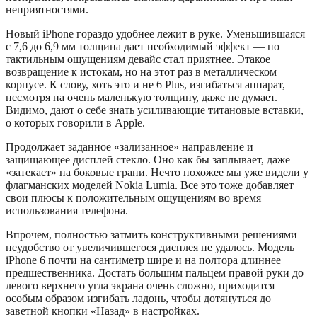
неприятностями.
Новый iPhone гораздо удобнее лежит в руке. Уменьшившаяся
с 7,6 до 6,9 мм толщина дает необходимый эффект — по
тактильным ощущениям девайс стал приятнее. Этакое
возвращение к истокам, но на этот раз в металлическом
корпусе. К слову, хоть это и не 6 Plus, изгибаться аппарат,
несмотря на очень маленькую толщину, даже не думает.
Видимо, дают о себе знать усиливающие титановые вставки,
о которых говорили в Apple.
Продолжает заданное «зализанное» направление и
защищающее дисплей стекло. Оно как бы заплывает, даже
«затекает» на боковые грани. Нечто похожее мы уже видели у
флагманских моделей Nokia Lumia. Все это тоже добавляет
свои плюсы к положительным ощущениям во время
использования телефона.
Впрочем, полностью затмить конструктивными решениями
неудобство от увеличившегося дисплея не удалось. Модель
iPhone 6 почти на сантиметр шире и на полтора длиннее
предшественника. Достать большим пальцем правой руки до
левого верхнего угла экрана очень сложно, приходится
особым образом изгибать ладонь, чтобы дотянуться до
заветной кнопки «Назад» в настройках.