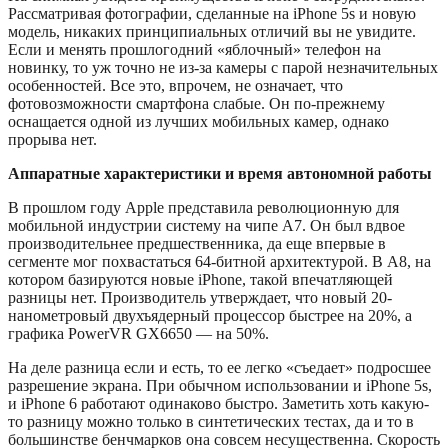
Рассматривая фотографии, сделанные на iPhone 5s и новую
модель, никаких принципиальных отличий вы не увидите.
Если и менять прошлогодний «яблочный» телефон на
новинку, то уж точно не из-за камеры с парой незначительных
особенностей. Все это, впрочем, не означает, что
фотовозможности смартфона слабые. Он по-прежнему
оснащается одной из лучших мобильных камер, однако
прорыва нет.
Аппаратные характеристики и время автономной работы
В прошлом году Apple представила революционную для
мобильной индустрии систему на чипе А7. Он был вдвое
производительнее предшественника, да еще впервые в
сегменте мог похвастаться 64-битной архитектурой. В А8, на
котором базируются новые iPhone, такой впечатляющей
разницы нет. Производитель утверждает, что новый 20-
нанометровый двухъядерный процессор быстрее на 20%, а
графика PowerVR GX6650 — на 50%.
На деле разница если и есть, то ее легко «съедает» подросшее
разрешение экрана. При обычном использовании и iPhone 5s,
и iPhone 6 работают одинаково быстро. Заметить хоть какую-
то разницу можно только в синтетических тестах, да и то в
большинстве бенчмарков она совсем несущественна. Скорость