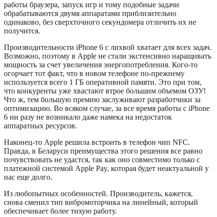
работы браузера, запуск игр и тому подобные задачи
обрабатываются двумя аппаратами приблизительно
одинаково, без сверхточного секундомера отличить их не
получится.
Производительности iPhone 6 с лихвой хватает для всех задач.
Возможно, поэтому в Apple не стали экстенсивно наращивать
мощность за счет увеличения энергопотребления. Кого-то
огорчает тот факт, что в новом телефоне по-прежнему
используется всего 1 ГБ оперативной памяти. Это при том,
что конкуренты уже хвастают втрое большим объемом ОЗУ!
Что ж, тем большую премию заслуживают разработчики за
оптимизацию. Во всяком случае, за все время работы с iPhone
6 ни разу не возникало даже намека на недостаток
аппаратных ресурсов.
Наконец-то Apple решила встроить в телефон чип NFC.
Правда, в Беларуси преимущества этого решения все равно
почувствовать не удастся, так как оно совместимо только с
платежной системой Apple Pay, которая будет неактуальной у
нас еще долго.
Из любопытных особенностей. Производитель, кажется,
снова сменил тип вибромоторчика на линейный, который
обеспечивает более тихую работу.