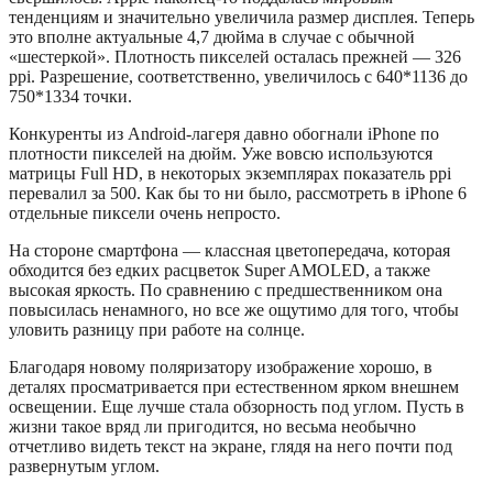
тенденциям и значительно увеличила размер дисплея. Теперь
это вполне актуальные 4,7 дюйма в случае с обычной
«шестеркой». Плотность пикселей осталась прежней — 326
ppi. Разрешение, соответственно, увеличилось с 640*1136 до
750*1334 точки.
Конкуренты из Android-лагеря давно обогнали iPhone по
плотности пикселей на дюйм. Уже вовсю используются
матрицы Full HD, в некоторых экземплярах показатель ppi
перевалил за 500. Как бы то ни было, рассмотреть в iPhone 6
отдельные пиксели очень непросто.
На стороне смартфона — классная цветопередача, которая
обходится без едких расцветок Super AMOLED, а также
высокая яркость. По сравнению с предшественником она
повысилась ненамного, но все же ощутимо для того, чтобы
уловить разницу при работе на солнце.
Благодаря новому поляризатору изображение хорошо, в
деталях просматривается при естественном ярком внешнем
освещении. Еще лучше стала обзорность под углом. Пусть в
жизни такое вряд ли пригодится, но весьма необычно
отчетливо видеть текст на экране, глядя на него почти под
развернутым углом.