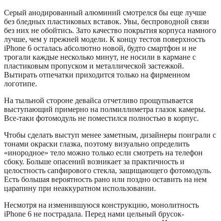
Серый анодированный алюминий смотрелся бы еще лучше
без бледных пластиковых вставок. Увы, беспроводной связи
без них не обойтись. Зато качество покрытия корпуса намного
лучше, чем у прежней модели. К концу тестов поверхность
iPhone 6 осталась абсолютно новой, будто смартфон и не
трогали каждые несколько минут, не носили в кармане с
пластиковым пропуском и металлической застежкой.
Вытирать отпечатки приходится только на фирменном
логотипе.
На тыльной стороне девайса отчетливо прощупывается
выступающий примерно на полмиллиметра глазок камеры.
Все-таки фотомодуль не поместился полностью в корпус.
Чтобы сделать выступ менее заметным, дизайнеры поиграли с
тонами окраски глазка, поэтому визуально определить
«инородное» тело можно только если смотреть на телефон
сбоку. Больше опасений возникает за практичность и
целостность сапфирового стекла, защищающего фотомодуль.
Есть большая вероятность рано или поздно оставить на нем
царапину при неаккуратном использовании.
Несмотря на изменившуюся конструкцию, монолитность
iPhone 6 не пострадала. Перед нами цельный брусок-