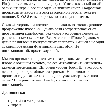
Plus) — их самый лучший смартфон. У него классный дизайн,
отличный экран, все еще одна из лучших камер. Подросшая
производительность и время автономной работы тоже не
лишние. К iOS 8 есть вопросы, но и она развивается.
С какой стороны ни посмотри — правильное эволюционное
продолжение iPhone 5s. Однако если абстрагироваться от
программной платформы, радужное настроение сменяется
рациональным скепсисом. Все, что есть в iPhone 6, давным-
давно появилось в конкурентных аппаратах. Вышел еще один
сбалансированный флагманский смартфон. Не
инновационный, просто хороший.
Мы так привыкли к приятным новаторским мелочам, что
iPhone с большим экраном, но без «изюминки» и «вишенки»
кажется пресноватым. Да, очень удобен Touch ID, у которого
до сих пор нет достойных соперников. Но появился он в
прошлом году. Так же как и продвинутая камера. Большой
экран? Наверное, только Тим Кук может назвать это
инновацией.
Достоинства:
дизайн и материалы;
экран;