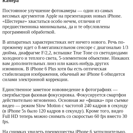
Камера
Постоянное улучшение фотокамеры — один из самых
весомых аргументов Apple на презентациях новых iPhone.
«Шестерке» хвастаться особо нечем, отличия от
предшественника минимальны, да и те обусловлены
программной обработкой.
В аппаратных характеристиках нет ничего нового. Речь по-
прежнему идет о 8-мегапиксельном сенсоре с диагональю 1/3
дюйма, диафрагме F/2,2, вспышке True Tone со светодиодами
холодного и теплого света, 5-элементном объективе. Никаких
вам дополнительных линз или каких-нибудь других
изюминок. В iPhone 6 Plus хотя бы есть оптическая
стабилизация изображения, обычный же iPhone 6 обходится
силами электронной коррекции.
Единственное заметное нововведение в фотографиях —
сверхбыстрая фазовая фокусировка. Фокусируется смартфон
действительно мгновенно. Основная же «фишка» при съемке
видео — режим Slow Motion с частотой 240 кадров в секунду
(в iPhone 5s было 120 кадров в секунду). Кроме того, видео
Full HD теперь можно снимать со скоростью 60 fps вместо 30
fps.
На снимках увидеть преимущества iPhone 6 затруднительно.