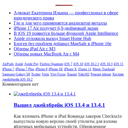
Адвокат Екатерина Ильина — профессионал в сфере
юридического права
Где и для чего применяется анализатор металла
iPhone 17 Air получит 6,9-дюймовый экран
В iOS 19 появится больше функций Apple Intelligence
Apple отложила выход Smart Home Hub
Блогер без проблем добавил MagSafe в iPhone 16e
Обзоры iPad Air с M3
Обзоры новых MacBook Air с M4
AirPods
Apple
Apple Pay
Firefox Quantum
iOS 7
iOS 10
iOS 10.2.1
iOS 10.3
iOS 11
iPhone 7
iPhone 7 Plus
iPhone 8
iPhone SE
iPhone X
iTunes 11
Magic Trackpad
Samsung Galaxy S8
Twitter
Vertu
Vive Focus
Xiaomi
Yalu102
Ремонт iphone
Хостинг
джейлбрейк iOS 10.2
Комментариев нет
Вышел джейлбрейк iOS 13.4 и 13.4.1
Как взломать iPhone и iPad Команда хакеров Checkra1n
выпустила новую версию своей утилиты для взлома
яблочных мобильных устройств. Обновленное