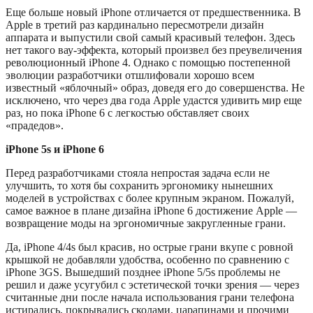
Еще больше новый iPhone отличается от предшественника. В
Apple в третий раз кардинально пересмотрели дизайн
аппарата и выпустили свой самый красивый телефон. Здесь
нет такого вау-эффекта, который произвел без преувеличения
революционный iPhone 4. Однако с помощью постепенной
эволюции разработчики отшлифовали хорошо всем
известный «яблочный» образ, доведя его до совершенства. Не
исключено, что через два года Apple удастся удивить мир еще
раз, но пока iPhone 6 с легкостью обставляет своих
«прадедов».
iPhone 5s и iPhone 6
Перед разработчиками стояла непростая задача если не
улучшить, то хотя бы сохранить эргономику нынешних
моделей в устройствах с более крупным экраном. Пожалуй,
самое важное в плане дизайна iPhone 6 достижение Apple —
возвращение моды на эргономичные закругленные грани.
Да, iPhone 4/4s был красив, но острые грани вкупе с ровной
крышкой не добавляли удобства, особенно по сравнению с
iPhone 3GS. Вышедший позднее iPhone 5/5s проблемы не
решил и даже усугубил с эстетической точки зрения — через
считанные дни после начала использования грани телефона
истирались, покрывались сколами, царапинами и прочими