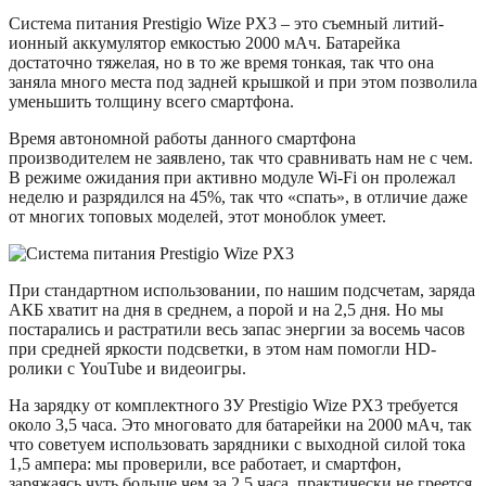
Система питания Prestigio Wize PX3 – это съемный литий-
ионный аккумулятор емкостью 2000 мАч. Батарейка
достаточно тяжелая, но в то же время тонкая, так что она
заняла много места под задней крышкой и при этом позволила
уменьшить толщину всего смартфона.
Время автономной работы данного смартфона
производителем не заявлено, так что сравнивать нам не с чем.
В режиме ожидания при активно модуле Wi-Fi он пролежал
неделю и разрядился на 45%, так что «спать», в отличие даже
от многих топовых моделей, этот моноблок умеет.
При стандартном использовании, по нашим подсчетам, заряда
АКБ хватит на дня в среднем, а порой и на 2,5 дня. Но мы
постарались и растратили весь запас энергии за восемь часов
при средней яркости подсветки, в этом нам помогли HD-
ролики с YouTube и видеоигры.
На зарядку от комплектного ЗУ Prestigio Wize PX3 требуется
около 3,5 часа. Это многовато для батарейки на 2000 мАч, так
что советуем использовать зарядники с выходной силой тока
1,5 ампера: мы проверили, все работает, и смартфон,
заряжаясь чуть больше чем за 2,5 часа, практически не греется.