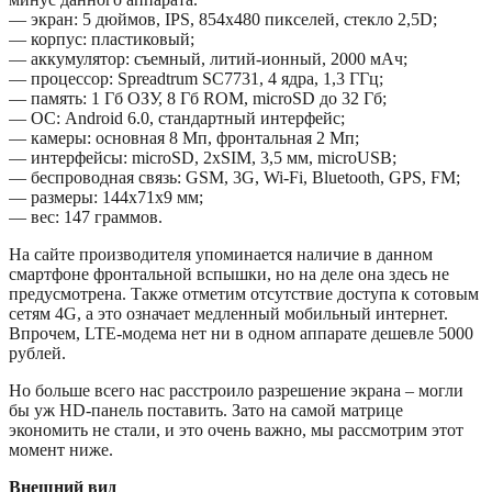
— экран: 5 дюймов, IPS, 854х480 пикселей, стекло 2,5D;
— корпус: пластиковый;
— аккумулятор: съемный, литий-ионный, 2000 мАч;
— процессор: Spreadtrum SC7731, 4 ядра, 1,3 ГГц;
— память: 1 Гб ОЗУ, 8 Гб ROM, microSD до 32 Гб;
— ОС: Android 6.0, стандартный интерфейс;
— камеры: основная 8 Мп, фронтальная 2 Мп;
— интерфейсы: microSD, 2xSIM, 3,5 мм, microUSB;
— беспроводная связь: GSM, 3G, Wi-Fi, Bluetooth, GPS, FM;
— размеры: 144х71х9 мм;
— вес: 147 граммов.
На сайте производителя упоминается наличие в данном
смартфоне фронтальной вспышки, но на деле она здесь не
предусмотрена. Также отметим отсутствие доступа к сотовым
сетям 4G, а это означает медленный мобильный интернет.
Впрочем, LTE-модема нет ни в одном аппарате дешевле 5000
рублей.
Но больше всего нас расстроило разрешение экрана – могли
бы уж HD-панель поставить. Зато на самой матрице
экономить не стали, и это очень важно, мы рассмотрим этот
момент ниже.
Внешний вид