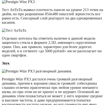
Тест AnTuTu выявил плотность панели на уровне 213 точек на
дюйм, но при разрешении 854х480 пикселей зернистость все
равно есть. Сенсорный слой реагирует на два одновременных
касания.
Отдельно хотелось бы отметить наличие в данной модели
защитного стекла в формате 2,5D, имеющего скругленные
грани. Оно, как правило, характерно для более дорогих
моделей, и в сегменте «до 5000 рублей» им не располагает ни
один смартфон.
Звук
Prestigio Wize PX3 достался очень громкий разговорный
динамик, причем в хорошем смысле громкий: собеседника
слышно отлично практически при любом уровне внешнего
шума, но при этом он не хрипит и не шуршит. Основной же
динамик этим похвастаться не может: у него хорошие средние
и высокие частоты, и даже предпринимаются попытки
воспроизвести частоты низкие, но вот громкости ему явно