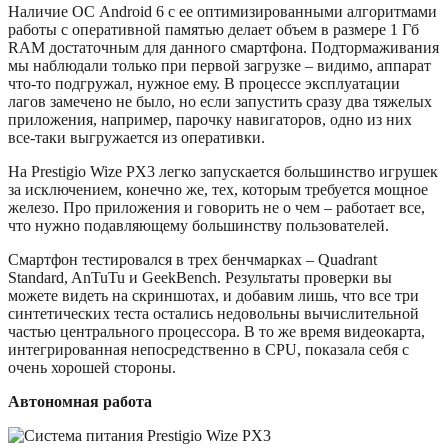
Наличие ОС Android 6 с ее оптимизированными алгоритмами
работы с оперативной памятью делает объем в размере 1 Гб
RAM достаточным для данного смартфона. Подтормаживания
мы наблюдали только при первой загрузке – видимо, аппарат
что-то подгружал, нужное ему. В процессе эксплуатации
лагов замечено не было, но если запустить сразу два тяжелых
приложения, например, парочку навигаторов, одно из них
все-таки выгружается из оперативки.
На Prestigio Wize PX3 легко запускается большинство игрушек
за исключением, конечно же, тех, которым требуется мощное
железо. Про приложения и говорить не о чем – работает все,
что нужно подавляющему большинству пользователей.
Смартфон тестировался в трех бенчмарках – Quadrant
Standard, AnTuTu и GeekBench. Результаты проверки вы
можете видеть на скриншотах, и добавим лишь, что все три
синтетических теста остались недовольны вычислительной
частью центрального процессора. В то же время видеокарта,
интегрированная непосредственно в CPU, показала себя с
очень хорошей стороны.
Автономная работа