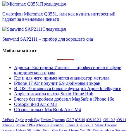
Предыдущая
Смартфон Micromax Q3551, или как купить интересный
гаджет за вменяемые деньги
Следующая
Starwind SAP2111 – прибор для хорошего сна
Мобильный хит
Адвокат Екатерина Ильина — профессионал в сфере
юридического права
Где и для чего применяется анализатор металла
iPhone 17 Air получит 6,9-дюймовый экран
В iOS 19 появится больше функций Apple Intelligence
Apple отложила выход Smart Home Hub
Блогер без проблем добавил MagSafe в iPhone 16e
Обзоры iPad Air с M3
Обзоры новых MacBook Air с M4
AirPods
Apple
Apple Pay
Firefox Quantum
iOS 7
iOS 10
iOS 10.2.1
iOS 10.3
iOS 11
iPhone 7
iPhone 7 Plus
iPhone 8
iPhone SE
iPhone X
iTunes 11
Magic Trackpad
Samsung Galaxy S8
Twitter
Vertu
Vive Focus
Xiaomi
Yalu102
Ремонт iphone
Хостинг