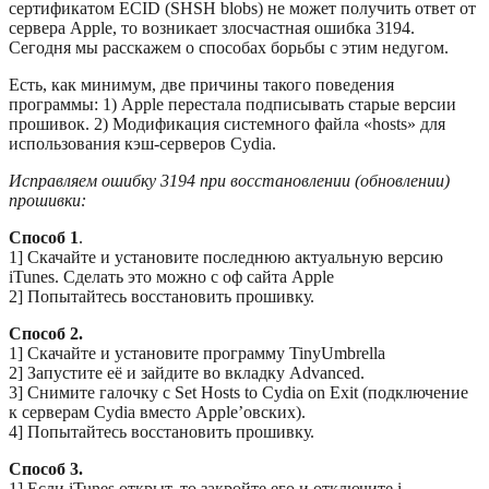
сертификатом ECID (SHSH blobs) не может получить ответ от
сервера Apple, то возникает злосчастная ошибка 3194.
Сегодня мы расскажем о способах борьбы с этим недугом.
Есть, как минимум, две причины такого поведения
программы: 1) Apple перестала подписывать старые версии
прошивок. 2) Модификация системного файла «hosts» для
использования кэш-серверов Cydia.
Исправляем ошибку 3194 при восстановлении (обновлении)
прошивки:
Способ 1
.
1] Скачайте и установите последнюю актуальную версию
iTunes. Сделать это можно с оф сайта Apple
2] Попытайтесь восстановить прошивку.
Способ 2.
1] Скачайте и установите программу TinyUmbrella
2] Запустите её и зайдите во вкладку Advanced.
3] Снимите галочку с Set Hosts to Cydia on Exit (подключение
к серверам Cydia вместо Apple’овских).
4] Попытайтесь восстановить прошивку.
Способ 3.
1] Если iTunes открыт, то закройте его и отключите i-