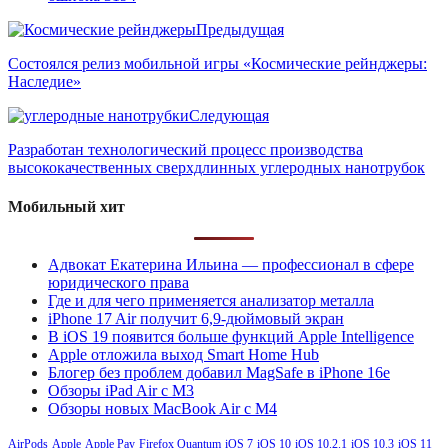
Предыдущая
Состоялся релиз мобильной игры «Космические рейнджеры:
Наследие»
Следующая
Разработан технологический процесс производства
высококачественных сверхдлинных углеродных нанотрубок
Мобильный хит
Адвокат Екатерина Ильина — профессионал в сфере
юридического права
Где и для чего применяется анализатор металла
iPhone 17 Air получит 6,9-дюймовый экран
В iOS 19 появится больше функций Apple Intelligence
Apple отложила выход Smart Home Hub
Блогер без проблем добавил MagSafe в iPhone 16e
Обзоры iPad Air с M3
Обзоры новых MacBook Air с M4
AirPods
Apple
Apple Pay
Firefox Quantum
iOS 7
iOS 10
iOS 10.2.1
iOS 10.3
iOS 11