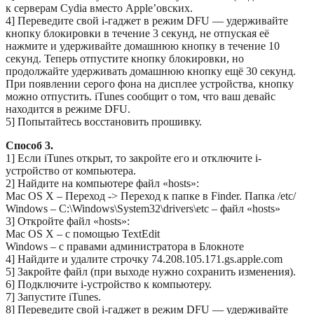
к серверам Cydia вместо Apple’овских.
4] Переведите свой i-гаджет в режим DFU — удерживайте
кнопку блокировки в течение 3 секунд, не отпуская её
нажмите и удерживайте домашнюю кнопку в течение 10
секунд. Теперь отпустите кнопку блокировки, но
продолжайте удерживать домашнюю кнопку ещё 30 секунд.
При появлении серого фона на дисплее устройства, кнопку
можно отпустить. iTunes сообщит о том, что ваш девайс
находится в режиме DFU.
5] Попытайтесь восстановить прошивку.
Способ 3.
1] Если iTunes открыт, то закройте его и отключите i-
устройство от компьютера.
2] Найдите на компьютере файл «hosts»:
Mac OS X – Переход -> Переход к папке в Finder. Папка /etc/
Windows – C:\Windows\System32\drivers\etc – файл «hosts»
3] Откройте файл «hosts»:
Mac OS X – с помощью TextEdit
Windows – с правами администратора в Блокноте
4] Найдите и удалите строчку 74.208.105.171.gs.apple.com
5] Закройте файл (при выходе нужно сохранить изменения).
6] Подключите i-устройство к компьютеру.
7] Запустите iTunes.
8] Переведите свой i-гаджет в режим DFU — удерживайте