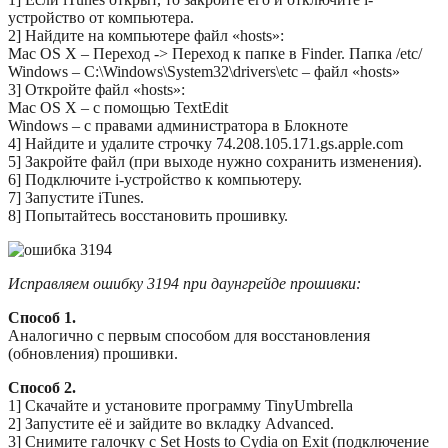
устройство от компьютера.
2] Найдите на компьютере файл «hosts»:
Mac OS X – Переход -> Переход к папке в Finder. Папка /etc/
Windows – C:\Windows\System32\drivers\etc – файл «hosts»
3] Откройте файл «hosts»:
Mac OS X – с помощью TextEdit
Windows – с правами администратора в Блокноте
4] Найдите и удалите строчку 74.208.105.171.gs.apple.com
5] Закройте файл (при выходе нужно сохранить изменения).
6] Подключите i-устройство к компьютеру.
7] Запустите iTunes.
8] Попытайтесь восстановить прошивку.
Исправляем ошибку 3194 при даунгрейде прошивки:
Способ 1.
Аналогично с первым способом для восстановления
(обновления) прошивки.
Способ 2.
1] Скачайте и установите программу TinyUmbrella
2] Запустите её и зайдите во вкладку Advanced.
3] Снимите галочку с Set Hosts to Cydia on Exit (подключение