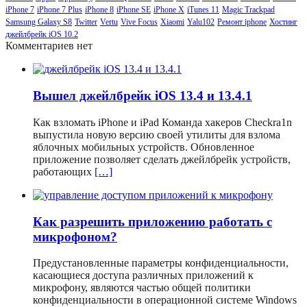
iPhone 7
iPhone 7 Plus
iPhone 8
iPhone SE
iPhone X
iTunes 11
Magic Trackpad
Samsung Galaxy S8
Twitter
Vertu
Vive Focus
Xiaomi
Yalu102
Ремонт iphone
Хостинг
джейлбрейк iOS 10.2
Комментариев нет
Вышел джейлбрейк iOS 13.4 и 13.4.1
Как взломать iPhone и iPad Команда хакеров Checkra1n
выпустила новую версию своей утилиты для взлома
яблочных мобильных устройств. Обновленное
приложение позволяет сделать джейлбрейк устройств,
работающих
[…]
Как разрешить приложению работать с
микрофоном?
Предустановленные параметры конфиденциальности,
касающиеся доступа различных приложений к
микрофону, являются частью общей политики
конфиденциальности в операционной системе Windows