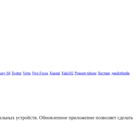
axy S8
Twitter
Vertu
Vive Focus
Xiaomi
Yalu102
Ремонт iphone
Хостинг
джейлбрейк
бильных устройств. Обновленное приложение позволяет сделать