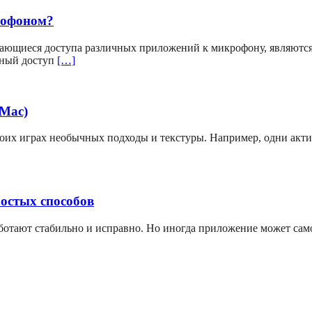
рофоном?
ающиеся доступа различных приложений к микрофону, являютс
вный доступ
[…]
(Mac)
своих играх необычных подходы и текстуры. Например, одни акт
ростых способов
аботают стабильно и исправно. Но иногда приложение может сам