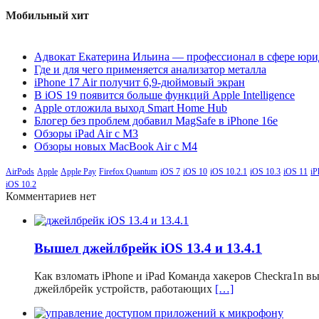
Мобильный хит
Адвокат Екатерина Ильина — профессионал в сфере юри
Где и для чего применяется анализатор металла
iPhone 17 Air получит 6,9-дюймовый экран
В iOS 19 появится больше функций Apple Intelligence
Apple отложила выход Smart Home Hub
Блогер без проблем добавил MagSafe в iPhone 16e
Обзоры iPad Air с M3
Обзоры новых MacBook Air с M4
AirPods
Apple
Apple Pay
Firefox Quantum
iOS 7
iOS 10
iOS 10.2.1
iOS 10.3
iOS 11
iP
iOS 10.2
Комментариев нет
Вышел джейлбрейк iOS 13.4 и 13.4.1
Как взломать iPhone и iPad Команда хакеров Checkra1n 
джейлбрейк устройств, работающих
[…]