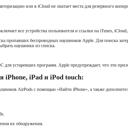
вторизацию или в iCloud не хватает места для резервного копи
лючает все устройства пользователя и ссылки на iTunes, iCloud,
иска пропавших беспроводных наушников Apple. Для поиска зат
выбрать наушники из списка.
С для устаревших программ. Apple предупреждает, что эти прило
iPhone, iPad и iPod touch:
аушников AirPods с помощью «Найти iPhone», а также дополните
s.
чения их обнаружения.