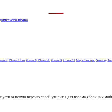
дического права
hone 7
iPhone 7 Plus
iPhone 8
iPhone SE
iPhone X
iTunes 11
Magic Trackpad
Samsung Gal
выпустила новую версию своей утилиты для взлома яблочных мо