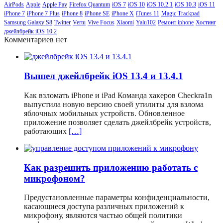
AirPods
Apple
Apple Pay
Firefox Quantum
iOS 7
iOS 10
iOS 10.2.1
iOS 10.3
iOS 11
iPhone 7
iPhone 7 Plus
iPhone 8
iPhone SE
iPhone X
iTunes 11
Magic Trackpad
Samsung Galaxy S8
Twitter
Vertu
Vive Focus
Xiaomi
Yalu102
Ремонт iphone
Хостинг
джейлбрейк iOS 10.2
Комментариев нет
Вышел джейлбрейк iOS 13.4 и 13.4.1
Как взломать iPhone и iPad Команда хакеров Checkra1n
выпустила новую версию своей утилиты для взлома
яблочных мобильных устройств. Обновленное
приложение позволяет сделать джейлбрейк устройств,
работающих
[…]
Как разрешить приложению работать с
микрофоном?
Предустановленные параметры конфиденциальности,
касающиеся доступа различных приложений к
микрофону, являются частью общей политики