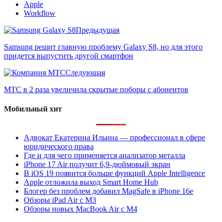
Apple
Workflow
Предыдущая
Samsung решит главную проблему Galaxy S8, но для этого
придется выпустить другой смартфон
Следующая
МТС в 2 раза увеличила скрытые поборы с абонентов
Мобильный хит
Адвокат Екатерина Ильина — профессионал в сфере
юридического права
Где и для чего применяется анализатор металла
iPhone 17 Air получит 6,9-дюймовый экран
В iOS 19 появится больше функций Apple Intelligence
Apple отложила выход Smart Home Hub
Блогер без проблем добавил MagSafe в iPhone 16e
Обзоры iPad Air с M3
Обзоры новых MacBook Air с M4