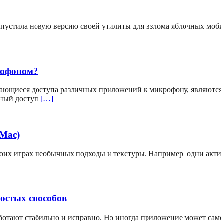
выпустила новую версию своей утилиты для взлома яблочных мо
рофоном?
ающиеся доступа различных приложений к микрофону, являютс
вный доступ
[…]
(Mac)
своих играх необычных подходы и текстуры. Например, одни акт
ростых способов
аботают стабильно и исправно. Но иногда приложение может сам