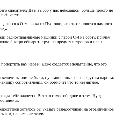
воего спасителя? Да и выбор у нас небольшой, больше просто не
ьшей части.
ащаешься в Отморозка из Пустоши, играть становится намного
чку.
али радиоуправляемые машинки с парой С-4 на борту, причем
, можно быстро обшарить труп на предмет патронов и пары
попортить вам нервы. Даже создается впечатление, что это
ы величины они не были, ну становишься очень крутым парнем,
омандиру сопротивления, он бормочет что-то невнятное,
 когда тебе надоест». Вот это самое обидное в этом. Ну да
останемся.
недостатков хотелось бы указать разработчикам на ограниченное
ть вам, нашим читателям.