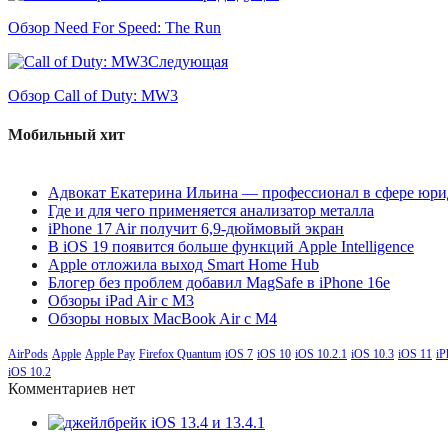
Обзор Need For Speed: The Run
Следующая
Обзор Call of Duty: MW3
Мобильный хит
Адвокат Екатерина Ильина — профессионал в сфере юри
Где и для чего применяется анализатор металла
iPhone 17 Air получит 6,9-дюймовый экран
В iOS 19 появится больше функций Apple Intelligence
Apple отложила выход Smart Home Hub
Блогер без проблем добавил MagSafe в iPhone 16e
Обзоры iPad Air с M3
Обзоры новых MacBook Air с M4
AirPods
Apple
Apple Pay
Firefox Quantum
iOS 7
iOS 10
iOS 10.2.1
iOS 10.3
iOS 11
iP
iOS 10.2
Комментариев нет