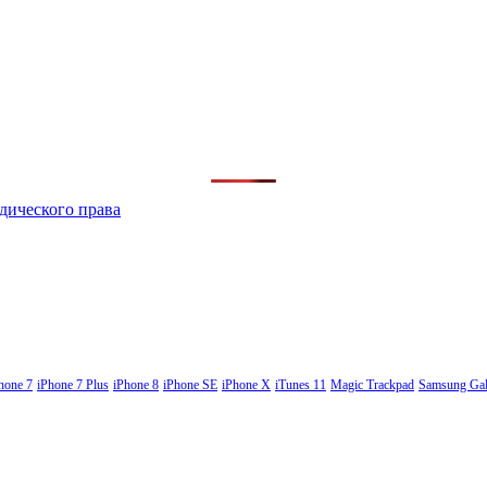
дического права
hone 7
iPhone 7 Plus
iPhone 8
iPhone SE
iPhone X
iTunes 11
Magic Trackpad
Samsung Gal