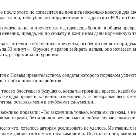
то после этого не согласится выполнить несколько квестов для с
 дико скучно, тебя убивают поручениями из задротских RPG по бол
 пушек, денег и прочего хлама, одеваешь броню, в общем превр
 невелик, правда, но по сюжету в конце нам дали нормальную та
авать аптечки, собственные предметы, особенно неплохо придум
 за 30 минут»). Оружие у врагов забирать нельзя, оно исчезает
ать, разбросаны по уровням.
ся с Новым правительством, солдаты которого порядком успеют 
ых войск похожи на роботов.
 твоего блестящего будущего, когда ты громишь врагов, какой б
рузке ядра правительственного комплекса, ты возвращаешься к к
 титры, оставляя меня в глубоком недоумении.
к вежливо показали: «Ты закончишь только, когда мы скажем, а не
шими играми, без хороших вечеров мы в любом случае с вами не 
сего что, хотелось авторам реализовать не удалось. Из главных 
даже для местного масштаба кампанию. Играть или нет, выбира