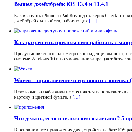
Вышел джейлбрейк iOS 13.4 и 13.4.1
Как взломать iPhone и iPad Команда хакеров Checkra1n 
джейлбрейк устройств, работающих
[…]
Как разрешить приложению работать с мик
Предустановленные параметры конфиденциальности, кас
системе Windows 10 и по умолчанию запрещают безусло
Woven – приключение шерстяного слоненка 
Некоторые разработчики не стесняются использовать в 
картону и цветной бумаге, а
[…]
Что делать, если приложения вылетают? 5 п
В основном все приложения для устройств на базе iOS р