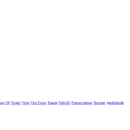
axy S8
Twitter
Vertu
Vive Focus
Xiaomi
Yalu102
Ремонт iphone
Хостинг
джейлбрейк