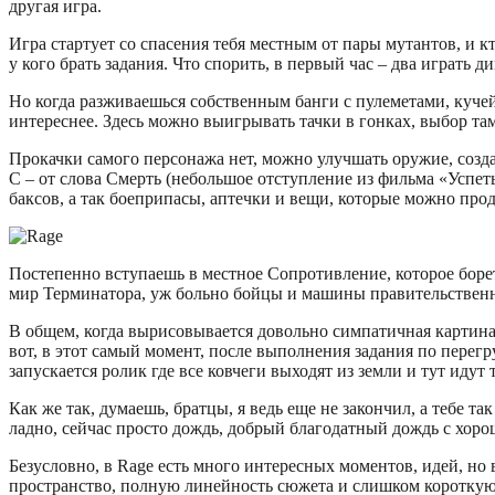
другая игра.
Игра стартует со спасения тебя местным от пары мутантов, и к
у кого брать задания. Что спорить, в первый час – два играть
Но когда разживаешься собственным банги с пулеметами, кучей
интереснее. Здесь можно выигрывать тачки в гонках, выбор там
Прокачки самого персонажа нет, можно улучшать оружие, созд
С – от слова Смерть (небольшое отступление из фильма «Успеть
баксов, а так боеприпасы, аптечки и вещи, которые можно прод
Постепенно вступаешь в местное Сопротивление, которое борет
мир Терминатора, уж больно бойцы и машины правительственн
В общем, когда вырисовывается довольно симпатичная картина
вот, в этот самый момент, после выполнения задания по перег
запускается ролик где все ковчеги выходят из земли и тут идут
Как же так, думаешь, братцы, я ведь еще не закончил, а тебе та
ладно, сейчас просто дождь, добрый благодатный дождь с хоро
Безусловно, в Rage есть много интересных моментов, идей, но в
пространство, полную линейность сюжета и слишком короткую 