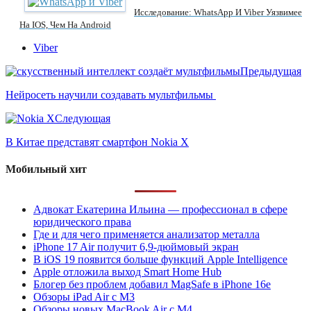
Исследование: WhatsApp И Viber Уязвимее
На IOS, Чем На Android
Viber
Предыдущая
Нейросеть научили создавать мультфильмы
Следующая
В Китае представят смартфон Nokia X
Мобильный хит
Адвокат Екатерина Ильина — профессионал в сфере
юридического права
Где и для чего применяется анализатор металла
iPhone 17 Air получит 6,9-дюймовый экран
В iOS 19 появится больше функций Apple Intelligence
Apple отложила выход Smart Home Hub
Блогер без проблем добавил MagSafe в iPhone 16e
Обзоры iPad Air с M3
Обзоры новых MacBook Air с M4