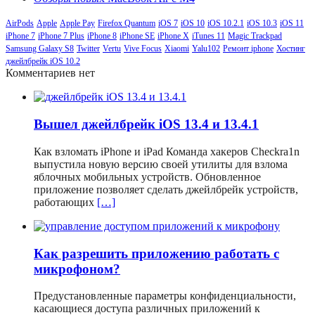
AirPods
Apple
Apple Pay
Firefox Quantum
iOS 7
iOS 10
iOS 10.2.1
iOS 10.3
iOS 11
iPhone 7
iPhone 7 Plus
iPhone 8
iPhone SE
iPhone X
iTunes 11
Magic Trackpad
Samsung Galaxy S8
Twitter
Vertu
Vive Focus
Xiaomi
Yalu102
Ремонт iphone
Хостинг
джейлбрейк iOS 10.2
Комментариев нет
Вышел джейлбрейк iOS 13.4 и 13.4.1
Как взломать iPhone и iPad Команда хакеров Checkra1n
выпустила новую версию своей утилиты для взлома
яблочных мобильных устройств. Обновленное
приложение позволяет сделать джейлбрейк устройств,
работающих
[…]
Как разрешить приложению работать с
микрофоном?
Предустановленные параметры конфиденциальности,
касающиеся доступа различных приложений к