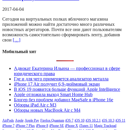
2017-04-04
Сегодня на виртуальных полках яблочного магазина
приложений можно найти достаточно много различных
новостных агрегаторов. Почти все они дают пользователям
возможность самостоятельно сформировать ленту, добавив
свои
[…]
Мобильный хит
Адвокат Екатерина Ильина — профессионал в сфере
юридического права
Где и для чего применяется анализатор металла
iPhone 17 Air получит 6,9-дюймовый экран
В iOS 19 появится больше функций Apple Intelligence
Apple отложила выход Smart Home Hub
Блогер без проблем добавил MagSafe в iPhone 16e
Обзоры iPad Air с M3
Обзоры новых MacBook Air с M4
AirPods
Apple
Apple Pay
Firefox Quantum
iOS 7
iOS 10
iOS 10.2.1
iOS 10.3
iOS 11
iPhone 7
iPhone 7 Plus
iPhone 8
iPhone SE
iPhone X
iTunes 11
Magic Trackpad