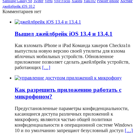
Samsung Galaxy S8
Twitter
Vertu
Vive Focus
Xiaomi
Yalu102
Ремонт iphone
Хостинг
джейлбрейк iOS 10.2
Комментариев нет
Вышел джейлбрейк iOS 13.4 и 13.4.1
Как взломать iPhone и iPad Команда хакеров Checkra1n
выпустила новую версию своей утилиты для взлома
яблочных мобильных устройств. Обновленное
приложение позволяет сделать джейлбрейк устройств,
работающих
[…]
Как разрешить приложению работать с
микрофоном?
Предустановленные параметры конфиденциальности,
касающиеся доступа различных приложений к
микрофону, являются частью общей политики
конфиденциальности в операционной системе Windows
10 и по умолчанию запрещают безусловный доступ
[…]