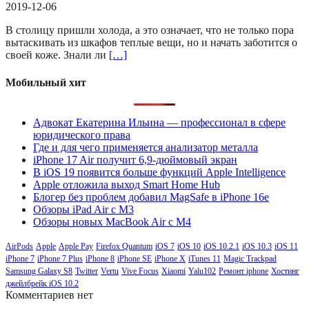
2019-12-06
В столицу пришли холода, а это означает, что не только пора
вытаскивать из шкафов теплые вещи, но и начать заботится о
своей коже. Знали ли
[…]
Мобильный хит
Адвокат Екатерина Ильина — профессионал в сфере
юридического права
Где и для чего применяется анализатор металла
iPhone 17 Air получит 6,9-дюймовый экран
В iOS 19 появится больше функций Apple Intelligence
Apple отложила выход Smart Home Hub
Блогер без проблем добавил MagSafe в iPhone 16e
Обзоры iPad Air с M3
Обзоры новых MacBook Air с M4
AirPods
Apple
Apple Pay
Firefox Quantum
iOS 7
iOS 10
iOS 10.2.1
iOS 10.3
iOS 11
iPhone 7
iPhone 7 Plus
iPhone 8
iPhone SE
iPhone X
iTunes 11
Magic Trackpad
Samsung Galaxy S8
Twitter
Vertu
Vive Focus
Xiaomi
Yalu102
Ремонт iphone
Хостинг
джейлбрейк iOS 10.2
Комментариев нет