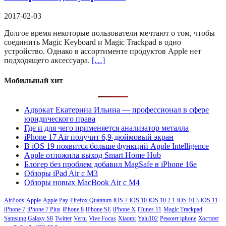
2017-02-03
Долгое время некоторые пользователи мечтают о том, чтобы
соединить Magic Keyboard и Magic Trackpad в одно
устройство. Однако в ассортименте продуктов Apple нет
подходящего аксессуара.
[…]
Мобильный хит
Адвокат Екатерина Ильина — профессионал в сфере
юридического права
Где и для чего применяется анализатор металла
iPhone 17 Air получит 6,9-дюймовый экран
В iOS 19 появится больше функций Apple Intelligence
Apple отложила выход Smart Home Hub
Блогер без проблем добавил MagSafe в iPhone 16e
Обзоры iPad Air с M3
Обзоры новых MacBook Air с M4
AirPods
Apple
Apple Pay
Firefox Quantum
iOS 7
iOS 10
iOS 10.2.1
iOS 10.3
iOS 11
iPhone 7
iPhone 7 Plus
iPhone 8
iPhone SE
iPhone X
iTunes 11
Magic Trackpad
Samsung Galaxy S8
Twitter
Vertu
Vive Focus
Xiaomi
Yalu102
Ремонт iphone
Хостинг