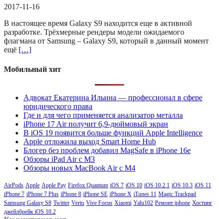
2017-11-16
В настоящее время Galaxy S9 находится еще в активной
разработке. Трёхмерные рендеры модели ожидаемого
флагмана от Samsung – Galaxy S9, который в данный момент
ещё
[…]
Мобильный хит
Адвокат Екатерина Ильина — профессионал в сфере
юридического права
Где и для чего применяется анализатор металла
iPhone 17 Air получит 6,9-дюймовый экран
В iOS 19 появится больше функций Apple Intelligence
Apple отложила выход Smart Home Hub
Блогер без проблем добавил MagSafe в iPhone 16e
Обзоры iPad Air с M3
Обзоры новых MacBook Air с M4
AirPods
Apple
Apple Pay
Firefox Quantum
iOS 7
iOS 10
iOS 10.2.1
iOS 10.3
iOS 11
iPhone 7
iPhone 7 Plus
iPhone 8
iPhone SE
iPhone X
iTunes 11
Magic Trackpad
Samsung Galaxy S8
Twitter
Vertu
Vive Focus
Xiaomi
Yalu102
Ремонт iphone
Хостинг
джейлбрейк iOS 10.2