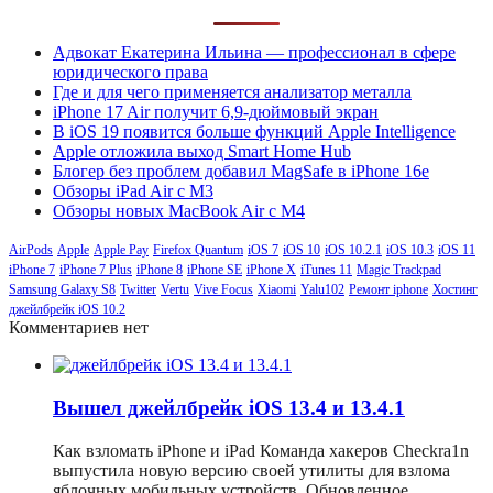
Адвокат Екатерина Ильина — профессионал в сфере
юридического права
Где и для чего применяется анализатор металла
iPhone 17 Air получит 6,9-дюймовый экран
В iOS 19 появится больше функций Apple Intelligence
Apple отложила выход Smart Home Hub
Блогер без проблем добавил MagSafe в iPhone 16e
Обзоры iPad Air с M3
Обзоры новых MacBook Air с M4
AirPods
Apple
Apple Pay
Firefox Quantum
iOS 7
iOS 10
iOS 10.2.1
iOS 10.3
iOS 11
iPhone 7
iPhone 7 Plus
iPhone 8
iPhone SE
iPhone X
iTunes 11
Magic Trackpad
Samsung Galaxy S8
Twitter
Vertu
Vive Focus
Xiaomi
Yalu102
Ремонт iphone
Хостинг
джейлбрейк iOS 10.2
Комментариев нет
Вышел джейлбрейк iOS 13.4 и 13.4.1
Как взломать iPhone и iPad Команда хакеров Checkra1n
выпустила новую версию своей утилиты для взлома
яблочных мобильных устройств. Обновленное