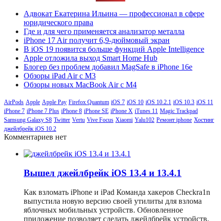
Адвокат Екатерина Ильина — профессионал в сфере
юридического права
Где и для чего применяется анализатор металла
iPhone 17 Air получит 6,9-дюймовый экран
В iOS 19 появится больше функций Apple Intelligence
Apple отложила выход Smart Home Hub
Блогер без проблем добавил MagSafe в iPhone 16e
Обзоры iPad Air с M3
Обзоры новых MacBook Air с M4
AirPods
Apple
Apple Pay
Firefox Quantum
iOS 7
iOS 10
iOS 10.2.1
iOS 10.3
iOS 11
iPhone 7
iPhone 7 Plus
iPhone 8
iPhone SE
iPhone X
iTunes 11
Magic Trackpad
Samsung Galaxy S8
Twitter
Vertu
Vive Focus
Xiaomi
Yalu102
Ремонт iphone
Хостинг
джейлбрейк iOS 10.2
Комментариев нет
Вышел джейлбрейк iOS 13.4 и 13.4.1
Как взломать iPhone и iPad Команда хакеров Checkra1n
выпустила новую версию своей утилиты для взлома
яблочных мобильных устройств. Обновленное
приложение позволяет сделать джейлбрейк устройств,