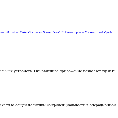
axy S8
Twitter
Vertu
Vive Focus
Xiaomi
Yalu102
Ремонт iphone
Хостинг
джейлбрейк
бильных устройств. Обновленное приложение позволяет сделать
я частью общей политики конфиденциальности в операционной