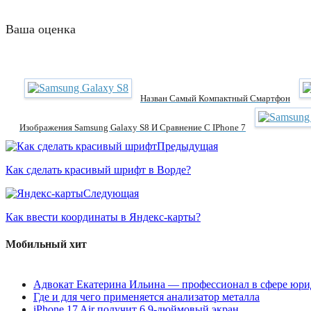
Ваша оценка
Назван Самый Компактный Смартфон
Изображения Samsung Galaxy S8 И Сравнение С IPhone 7
Предыдущая
Как сделать красивый шрифт в Ворде?
Следующая
Как ввести координаты в Яндекс-карты?
Мобильный хит
Адвокат Екатерина Ильина — профессионал в сфере юри
Где и для чего применяется анализатор металла
iPhone 17 Air получит 6,9-дюймовый экран