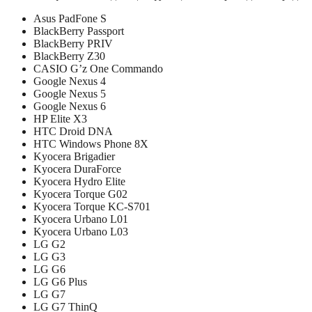
Asus PadFone S
BlackBerry Passport
BlackBerry PRIV
BlackBerry Z30
CASIO G’z One Commando
Google Nexus 4
Google Nexus 5
Google Nexus 6
HP Elite X3
HTC Droid DNA
HTC Windows Phone 8X
Kyocera Brigadier
Kyocera DuraForce
Kyocera Hydro Elite
Kyocera Torque G02
Kyocera Torque KC-S701
Kyocera Urbano L01
Kyocera Urbano L03
LG G2
LG G3
LG G6
LG G6 Plus
LG G7
LG G7 ThinQ