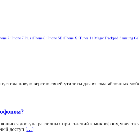
hone 7
iPhone 7 Plus
iPhone 8
iPhone SE
iPhone X
iTunes 11
Magic Trackpad
Samsung Gal
выпустила новую версию своей утилиты для взлома яблочных мо
рофоном?
ающиеся доступа различных приложений к микрофону, являютс
вный доступ
[…]