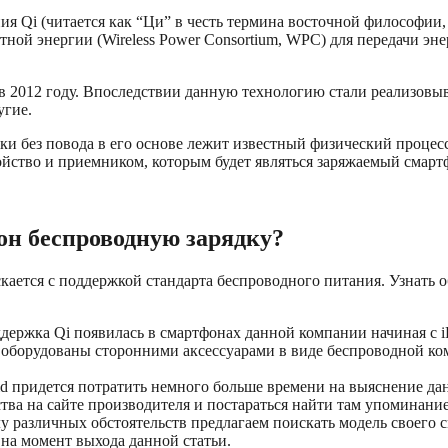
ния Qi (читается как “Ци” в честь термина восточной философи
ной энергии (Wireless Power Consortium, WPC) для передачи э
в 2012 году. Впоследствии данную технологию стали реализовыв
угие.
ки без повода в его основе лежит известный физический проце
ойство и приемником, которым будет являться заряжаемый смарт
он беспроводную зарядку?
кается с поддержкой стандарта беспроводного питания. Узнать
ддержка Qi появилась в смартфонах данной компании начиная с 
 оборудованы сторонними аксессуарами в виде беспроводной ком
d придется потратить немного больше времени на выяснение да
ва на сайте производителя и постараться найти там упоминани
у различных обстоятельств предлагаем поискать модель своего 
на момент выхода данной статьи.