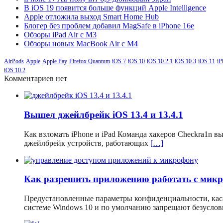
В iOS 19 появится больше функций Apple Intelligence
Apple отложила выход Smart Home Hub
Блогер без проблем добавил MagSafe в iPhone 16e
Обзоры iPad Air с M3
Обзоры новых MacBook Air с M4
AirPods
Apple
Apple Pay
Firefox Quantum
iOS 7
iOS 10
iOS 10.2.1
iOS 10.3
iOS 11
iP
iOS 10.2
Комментариев нет
Вышел джейлбрейк iOS 13.4 и 13.4.1
Как взломать iPhone и iPad Команда хакеров Checkra1n 
джейлбрейк устройств, работающих
[…]
Как разрешить приложению работать с мик
Предустановленные параметры конфиденциальности, кас
системе Windows 10 и по умолчанию запрещают безусло