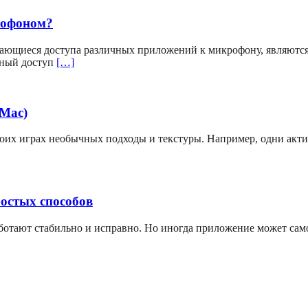
рофоном?
ающиеся доступа различных приложений к микрофону, являютс
вный доступ
[…]
(Mac)
своих играх необычных подходы и текстуры. Например, одни акт
ростых способов
аботают стабильно и исправно. Но иногда приложение может сам