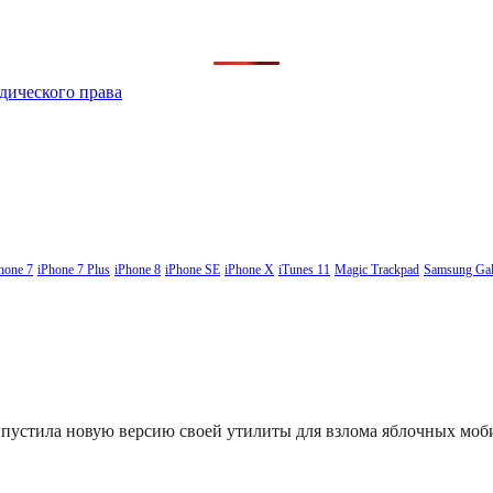
дического права
hone 7
iPhone 7 Plus
iPhone 8
iPhone SE
iPhone X
iTunes 11
Magic Trackpad
Samsung Gal
выпустила новую версию своей утилиты для взлома яблочных мо