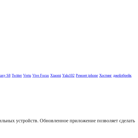
axy S8
Twitter
Vertu
Vive Focus
Xiaomi
Yalu102
Ремонт iphone
Хостинг
джейлбрейк
бильных устройств. Обновленное приложение позволяет сделать