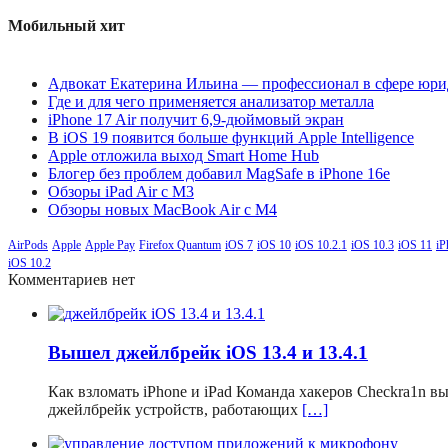
Мобильный хит
Адвокат Екатерина Ильина — профессионал в сфере юри
Где и для чего применяется анализатор металла
iPhone 17 Air получит 6,9-дюймовый экран
В iOS 19 появится больше функций Apple Intelligence
Apple отложила выход Smart Home Hub
Блогер без проблем добавил MagSafe в iPhone 16e
Обзоры iPad Air с M3
Обзоры новых MacBook Air с M4
AirPods
Apple
Apple Pay
Firefox Quantum
iOS 7
iOS 10
iOS 10.2.1
iOS 10.3
iOS 11
iP
iOS 10.2
Комментариев нет
Вышел джейлбрейк iOS 13.4 и 13.4.1
Как взломать iPhone и iPad Команда хакеров Checkra1n 
джейлбрейк устройств, работающих
[…]