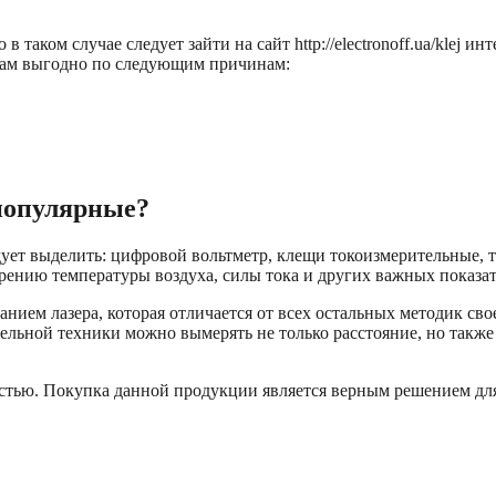
 таком случае следует зайти на сайт http://electronoff.ua/klej
 там выгодно по следующим причинам:
популярные?
т выделить: цифровой вольтметр, клещи токоизмерительные, т
ению температуры воздуха, силы тока и других важных показат
анием лазера, которая отличается от всех остальных методик св
льной техники можно вымерять не только расстояние, но также т
тью. Покупка данной продукции является верным решением для 