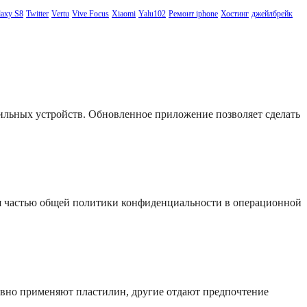
axy S8
Twitter
Vertu
Vive Focus
Xiaomi
Yalu102
Ремонт iphone
Хостинг
джейлбрейк
бильных устройств. Обновленное приложение позволяет сделать
я частью общей политики конфиденциальности в операционной
ивно применяют пластилин, другие отдают предпочтение