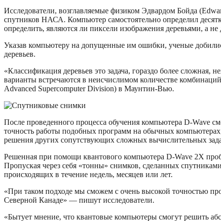
Исследователи, возглавляемые физиком Эдвардом Бойда (Edwa
спутников НАСА. Компьютер самостоятельно определил десятки 
определить, являются ли пиксели изображения деревьями, а не
Указав компьютеру на допущенные им ошибки, ученые добили
деревьев.
«Классификация деревьев это задача, гораздо более сложная, не
варианты встречаются в неисчислимом количестве комбинаци
Advanced Supercomputer Division) в Маунтин-Вью.
После проведенного процесса обучения компьютера D-Wave см
точность работы подобных программ на обычных компьютерах, 
решения других сопутствующих сложных вычислительных задач
Решенная при помощи квантового компьютера D-Wave 2X пробл
Пропуская через себя «тонны» снимков, сделанных спутника
происходящих в течение недель, месяцев или лет.
«При таком подходе мы сможем с очень высокой точностью про
Северной Канаде» — пишут исследователи.
«Бытует мнение, что квантовые компьютеры смогут решить абс