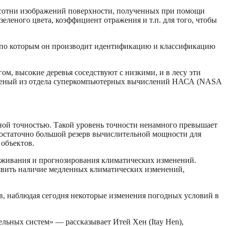
и сотни изображений поверхности, полученных при помощи
леного цвета, коэффициент отражения и т.п. для того, чтобы
 по которым он производит идентификацию и классификацию
гом, высокие деревья соседствуют с низкими, и в лесу эти
 ученый из отдела суперкомпьютерных вычислений НАСА (NASA
ной точностью. Такой уровень точности ненамного превышает
 достаточно большой резерв вычислительной мощности для
объектов.
еживания и прогнозирования климатических изменений.
явить наличие медленных климатических изменений,
в, наблюдая сегодня некоторые изменения погодных условий в
льных систем» — рассказывает Итей Хен (Itay Hen),