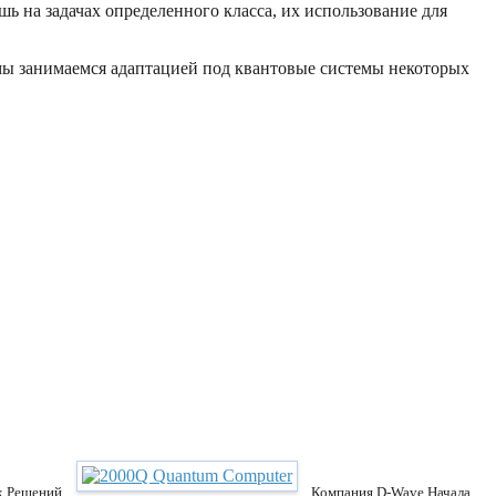
 на задачах определенного класса, их использование для
мы занимаемся адаптацией под квантовые системы некоторых
х Решений
Компания D-Wave Начала