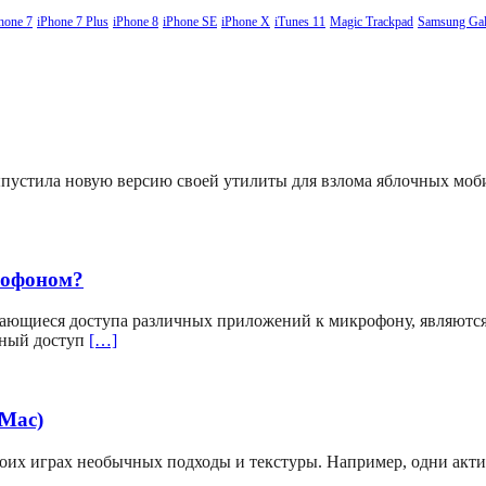
hone 7
iPhone 7 Plus
iPhone 8
iPhone SE
iPhone X
iTunes 11
Magic Trackpad
Samsung Gal
выпустила новую версию своей утилиты для взлома яблочных мо
рофоном?
ающиеся доступа различных приложений к микрофону, являютс
вный доступ
[…]
(Mac)
своих играх необычных подходы и текстуры. Например, одни акт