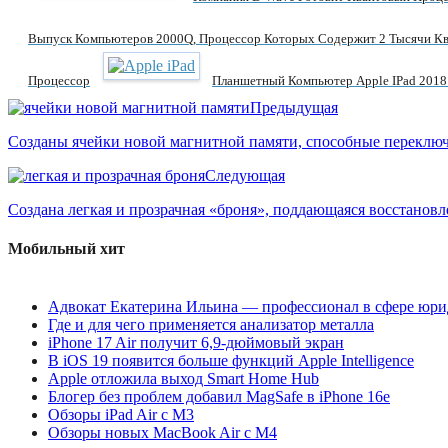
Выпуск Компьютеров 2000Q, Процессор Которых Содержит 2 Тысячи Кв
Процессор
Планшетный Компьютер Apple IPad 2018
Предыдущая
Созданы ячейки новой магнитной памяти, способные переключ
Следующая
Создана легкая и прозрачная «броня», поддающаяся восстанов
Мобильный хит
Адвокат Екатерина Ильина — профессионал в сфере юри
Где и для чего применяется анализатор металла
iPhone 17 Air получит 6,9-дюймовый экран
В iOS 19 появится больше функций Apple Intelligence
Apple отложила выход Smart Home Hub
Блогер без проблем добавил MagSafe в iPhone 16e
Обзоры iPad Air с M3
Обзоры новых MacBook Air с M4