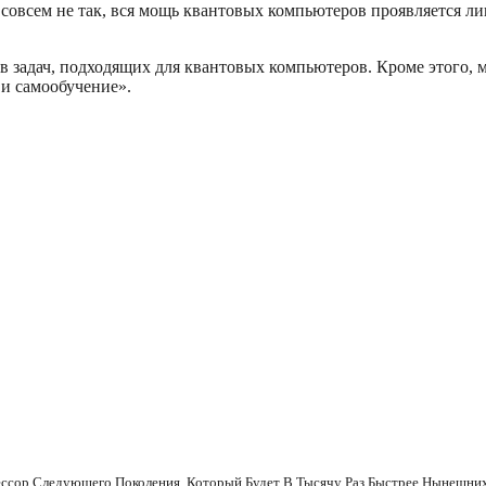
всем не так, вся мощь квантовых компьютеров проявляется лишь
 задач, подходящих для квантовых компьютеров. Кроме этого, 
 и самообучение».
ссор Следующего Поколения, Который Будет В Тысячу Раз Быстрее Нынешни