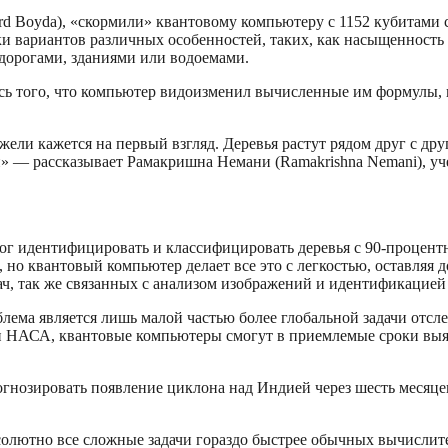
rd Boyda), «скормили» квантовому компьютеру с 1152 кубитам
вариантов различных особенностей, таких, как насыщенность зе
 дорогами, зданиями или водоемами.
сь того, что компьютер видоизменил вычисленные им формулы,
жели кажется на первый взгляд. Деревья растут рядом друг с дру
й» — рассказывает Рамакришна Немани (Ramakrishna Nemani),
ог идентифицировать и классифицировать деревья с 90-процент
но квантовый компьютер делает все это с легкостью, оставляя
, так же связанных с анализом изображений и идентификацией 
ема является лишь малой частью более глобальной задачи отсл
ми НАСА, квантовые компьютеры смогут в приемлемые сроки вы
гнозировать появление циклона над Индией через шесть месяце
олютно все сложные задачи гораздо быстрее обычных вычислите