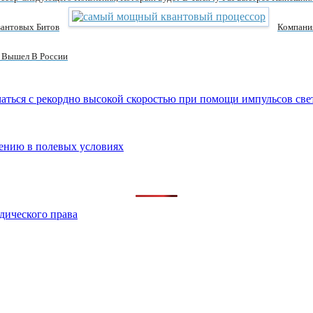
антовых Битов
Компани
 Вышел В России
аться с рекордно высокой скоростью при помощи импульсов све
лению в полевых условиях
дического права