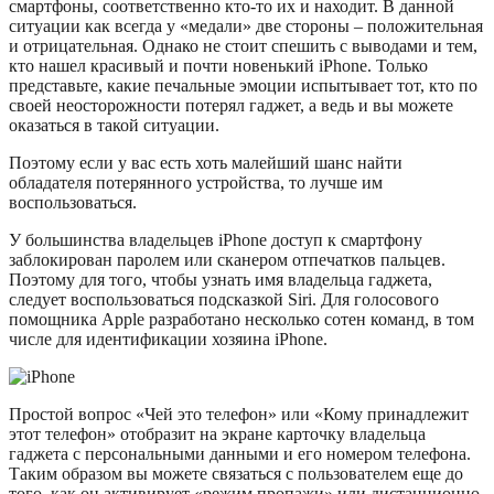
смартфоны, соответственно кто-то их и находит. В данной
ситуации как всегда у «медали» две стороны – положительная
и отрицательная. Однако не стоит спешить с выводами и тем,
кто нашел красивый и почти новенький iPhone. Только
представьте, какие печальные эмоции испытывает тот, кто по
своей неосторожности потерял гаджет, а ведь и вы можете
оказаться в такой ситуации.
Поэтому если у вас есть хоть малейший шанс найти
обладателя потерянного устройства, то лучше им
воспользоваться.
У большинства владельцев iPhone доступ к смартфону
заблокирован паролем или сканером отпечатков пальцев.
Поэтому для того, чтобы узнать имя владельца гаджета,
следует воспользоваться подсказкой Siri. Для голосового
помощника Apple разработано несколько сотен команд, в том
числе для идентификации хозяина iPhone.
Простой вопрос «Чей это телефон» или «Кому принадлежит
этот телефон» отобразит на экране карточку владельца
гаджета с персональными данными и его номером телефона.
Таким образом вы можете связаться с пользователем еще до
того, как он активирует «режим пропажи» или дистанционно