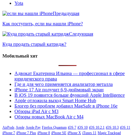
Yota
Предыдущая
Как поступить, если вы нашли iPhone?
Следующая
Куда продать старый катридж?
Мобильный хит
Адвокат Екатерина Ильина — профессионал в сфере
юридического права
Где и для чего применяется анализатор металла
iPhone 17 Air получит 6,9-дюймовый экран
В iOS 19 появится больше функций Apple Intelligence
Apple отложила выход Smart Home Hub
Блогер без проблем добавил MagSafe в iPhone 16e
Обзоры iPad Air с M3
Обзоры новых MacBook Air с M4
AirPods
Apple
Apple Pay
Firefox Quantum
iOS 7
iOS 10
iOS 10.2.1
iOS 10.3
iOS 11
iPhone 7
iPhone 7 Plus
iPhone 8
iPhone SE
iPhone X
iTunes 11
Magic Trackpad