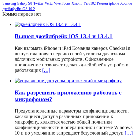
Samsung Galaxy S8
Twitter
Vertu
Vive Focus
Xiaomi
Yalu102
Ремонт iphone
Хостинг
джейлбрейк iOS 10.2
Комментариев нет
Вышел джейлбрейк iOS 13.4 и 13.4.1
Как взломать iPhone и iPad Команда хакеров Checkra1n
выпустила новую версию своей утилиты для взлома
яблочных мобильных устройств. Обновленное
приложение позволяет сделать джейлбрейк устройств,
работающих
[…]
Как разрешить приложению работать с
микрофоном?
Предустановленные параметры конфиденциальности,
касающиеся доступа различных приложений к
микрофону, являются частью общей политики
конфиденциальности в операционной системе Windows
10 и по умолчанию запрещают безусловный доступ
[…]