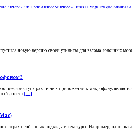
hone 7
iPhone 7 Plus
iPhone 8
iPhone SE
iPhone X
iTunes 11
Magic Trackpad
Samsung Gal
выпустила новую версию своей утилиты для взлома яблочных мо
рофоном?
ающиеся доступа различных приложений к микрофону, являютс
вный доступ
[…]
(Mac)
своих играх необычных подходы и текстуры. Например, одни акт