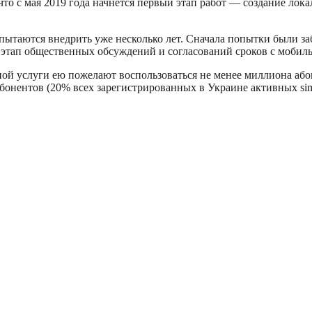
что с мая 2019 года начнется первый этап работ — создание ло
таются внедрить уже несколько лет. Сначала попытки были забл
 этап общественных обсуждений и согласований сроков с мобил
ой услуги ею пожелают воспользоваться не менее миллиона абоне
абонентов (20% всех зарегистрированных в Украине активных sim