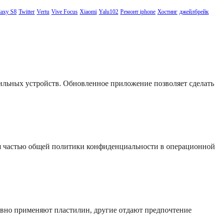
axy S8
Twitter
Vertu
Vive Focus
Xiaomi
Yalu102
Ремонт iphone
Хостинг
джейлбрейк
бильных устройств. Обновленное приложение позволяет сделать
я частью общей политики конфиденциальности в операционной
ивно применяют пластилин, другие отдают предпочтение