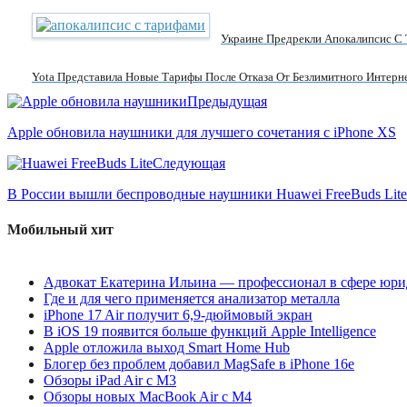
Украине Предрекли Апокалипсис С
Yota Представила Новые Тарифы После Отказа От Безлимитного Интерн
Предыдущая
Apple обновила наушники для лучшего сочетания с iPhone XS
Следующая
В России вышли беспроводные наушники Huawei FreeBuds Lite
Мобильный хит
Адвокат Екатерина Ильина — профессионал в сфере юри
Где и для чего применяется анализатор металла
iPhone 17 Air получит 6,9-дюймовый экран
В iOS 19 появится больше функций Apple Intelligence
Apple отложила выход Smart Home Hub
Блогер без проблем добавил MagSafe в iPhone 16e
Обзоры iPad Air с M3
Обзоры новых MacBook Air с M4