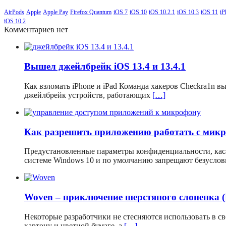
AirPods
Apple
Apple Pay
Firefox Quantum
iOS 7
iOS 10
iOS 10.2.1
iOS 10.3
iOS 11
iP
iOS 10.2
Комментариев нет
Вышел джейлбрейк iOS 13.4 и 13.4.1
Как взломать iPhone и iPad Команда хакеров Checkra1n 
джейлбрейк устройств, работающих
[…]
Как разрешить приложению работать с мик
Предустановленные параметры конфиденциальности, кас
системе Windows 10 и по умолчанию запрещают безусло
Woven – приключение шерстяного слоненка 
Некоторые разработчики не стесняются использовать в 
картону и цветной бумаге, а
[…]