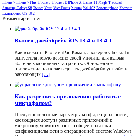
iPhone 7
iPhone 7 Plus
iPhone 8
iPhone SE
iPhone X
iTunes 11
Magic Trackpad
Samsung Galaxy S8
Twitter
Vertu
Vive Focus
Xiaomi
Yalu102
Ремонт iphone
Хостинг
джейлбрейк iOS 10.2
Комментариев нет
Вышел джейлбрейк iOS 13.4 и 13.4.1
Как взломать iPhone и iPad Команда хакеров Checkra1n
выпустила новую версию своей утилиты для взлома
яблочных мобильных устройств. Обновленное
приложение позволяет сделать джейлбрейк устройств,
работающих
[…]
Как разрешить приложению работать с
микрофоном?
Предустановленные параметры конфиденциальности,
касающиеся доступа различных приложений к
микрофону, являются частью общей политики
конфиденциальности в операционной системе Windows