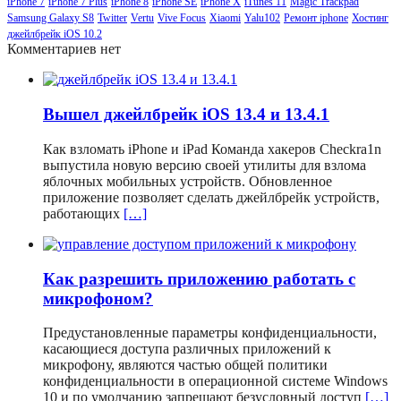
iPhone 7
iPhone 7 Plus
iPhone 8
iPhone SE
iPhone X
iTunes 11
Magic Trackpad
Samsung Galaxy S8
Twitter
Vertu
Vive Focus
Xiaomi
Yalu102
Ремонт iphone
Хостинг
джейлбрейк iOS 10.2
Комментариев нет
Вышел джейлбрейк iOS 13.4 и 13.4.1
Как взломать iPhone и iPad Команда хакеров Checkra1n
выпустила новую версию своей утилиты для взлома
яблочных мобильных устройств. Обновленное
приложение позволяет сделать джейлбрейк устройств,
работающих
[…]
Как разрешить приложению работать с
микрофоном?
Предустановленные параметры конфиденциальности,
касающиеся доступа различных приложений к
микрофону, являются частью общей политики
конфиденциальности в операционной системе Windows
10 и по умолчанию запрещают безусловный доступ
[…]