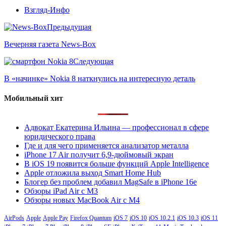
Взгляд-Инфо
Предыдущая
Вечерняя газета News-Box
Следующая
В «начинке» Nokia 8 наткнулись на интересную деталь
Мобильный хит
Адвокат Екатерина Ильина — профессионал в сфере
юридического права
Где и для чего применяется анализатор металла
iPhone 17 Air получит 6,9-дюймовый экран
В iOS 19 появится больше функций Apple Intelligence
Apple отложила выход Smart Home Hub
Блогер без проблем добавил MagSafe в iPhone 16e
Обзоры iPad Air с M3
Обзоры новых MacBook Air с M4
AirPods
Apple
Apple Pay
Firefox Quantum
iOS 7
iOS 10
iOS 10.2.1
iOS 10.3
iOS 11